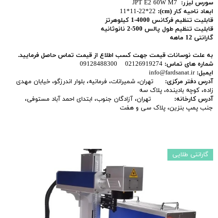
سورس لیزر:
JPT E2 60W M7
ابعاد ناحیه کار
(cm):
11*11-22*22
قابلیت تنظیم فرکانس 4000-1 کیلوهرتز
قابلیت تنظیم طول پالس 500-2 نانوثانیه
گارانتی 12 ماهه
به علت نوسانات قیمت جهت کسب اطلاع از قیمت تماس حاصل فرمایید.
شماره های تماس:
02126919274 09128488300
ایمیل:
info@fardsanat.ir
آدرس دفتر مرکزی:
تهران، شمیرانات، فرمانیه، بلوار اندرزگو، خیابان مهدی
زاده، کوچه بادینده، پلاک سه
آدرس کارخانه:
تهران، آزادگان جنوب، ابتدای احمد آباد مستوفی،
جنب پمپ بنزین، پلاک سی و هفت
گارانتی طلایی