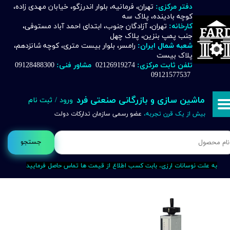
دفتر مرکزی:
تهران، فرمانیه، بلوار اندرزگو، خیابان مهدی زاده،
کوچه بادینده، پلاک سه
حساب کاربری من
کارخانه:
تهران، آزادگان جنوب، ابتدای احمد آباد مستوفی،
جنب پمپ بنزین، پلاک چهل
تغییر گذر واژه
شعبه شمال ایران:
رامسر، بلوار بیست متری، کوچه شانزدهم،
پلاک بیست
تلفن ثابت مرکزی:
02126919274
مشاور فنی:
09128488300
سفارشات
09121577537
خروج از حساب کاربری
ماشین سازی و بازرگانی صنعتی فرد
ورود
/
ثبت نام
بیش از یک قرن تجربه،
عضو رسمی سازمان تدارکات دولت
جستجو
به علت نوسانات ارزی، بابت کسب اطلاع از قیمت ها تماس حاصل فرمایید