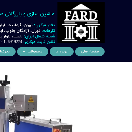
ماشین سازی و بازرگانی ص
دفتر مرکزی:
تهران، فرمانیه، بلوا
کارخانه:
تهران، آزادگان جنوب، ا
شعبه شمال ایران:
رامسر، بلوار
تلفن ثابت مرکزی:
02126919274
صفحه اصلی
درباره ما
محصولات
دپارتما
ماشین آلات و تجهیزات لیز
مهن
ماشین آلات و تجهیزات تراشک
دک
ماشین آلات و تجهیزات برشک
نیروگ
ماشین آلات و تجهیزات جوشک
اتوماسیون
ماشین آلات و تجهیزات پا
ماشین آلات و تجهیزات چ
ماشین آلات و تجهیزات بت