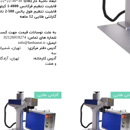
ابعاد ناحیه کار
(cm):
-22*22-30*30
قابلیت تنظیم فرکانس 4000-1 کیلوهرتز
اری
قابلیت تنظیم طول پالس 500-2 نانوثانیه
گارانتی طلایی 12 ماهه
اهی
یک
به علت نوسانات قیمت جهت کسب اط
شماره های تماس:
02126919274 09128488300
ایمیل:
info@fardsanat.ir
آدرس دفتر مرکزی:
تهران، شمیرانات، 
سه
آدرس کارخانه:
تهران، آزادگان جن
و هفت
انتی طلایی
گارانتی طلایی