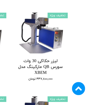
تخفیف ویژه
تخف
لیزر حکاکی 30 وات
سورس QB مارکینگ مدل
XBEM
۴۴۷,۸۰۰,۰۰۰ تومان
تخفیف ویژه
تخف