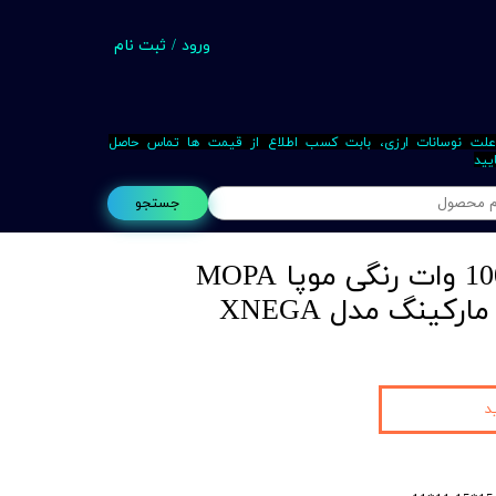
ورود
/
ثبت نام
حساب کاربری من
تغییر گذر واژه
علت نوسانات ارزی، بابت کسب اطلاع از قیمت ها تماس حاصل
یید
سفارشات
جستجو
خروج از حساب کاربری
لیزر حکاکی رنگی 100 وات رنگی موپا MOPA
Busin
کینگ مدل XNEGA
د