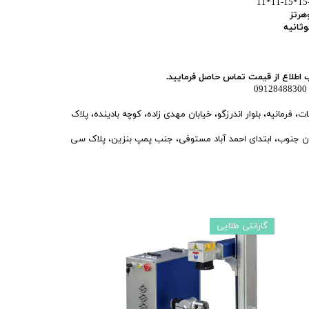
11*11-15*15
لاع از قیمت تماس حاصل فرمایید.
فرمانیه، بلوار اندرزگو، خیابان مهدی زاده، کوچه بادینده، پلاک
وب، ابتدای احمد آباد مستوفی، جنب پمپ بنزین، پلاک سی
گارانتی طلایی