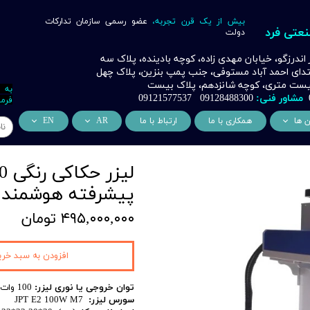
بیش از یک قرن تجربه،
عضو رسمی سازمان تدارکات
نعتی فرد
دولت
ر اندرزگو، خیابان مهدی زاده، کوچه بادینده، پلاک سه
بتدای احمد آباد مستوفی، جنب پمپ بنزین، پلاک چهل
 بیست متری، کوچه شانزدهم، پلاک بیست
به 
مشاور فنی:
09128488300 09121577537
فرما
ن ها
همکاری با ما
ارتباط با ما
AR
EN
ر
دسی عمران فرد
من نحن
About Us
اری
وراسیون فرد
التعاون التجاري
ess Cooperation
پیشرفته هوشمند مار
اری
اه خورشیدی فرد
۴۹۵,۰۰۰,۰۰۰ تومان
اری
 صنعتی IoT فرد
شش
افزودن به سبد خری
وب
توان خروجی یا نوری لیزر:
100 وات
سورس لیزر:
JPT E2 100W M7
ن