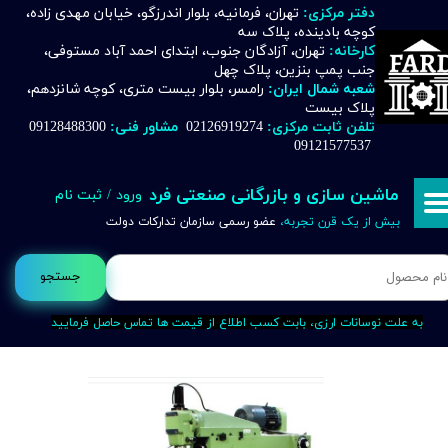
دفتر مرکزی:
تهران، فرمانیه، بلوار اندرزگو، خیابان مهدی زاده،
کوچه بادینده، پلاک سه
حساب کاربری من
کارخانه:
تهران، آزادگان جنوب، ابتدای احمد آباد مستوفی،
جنب پمپ بنزین، پلاک چهل
تغییر گذر واژه
شعبه شمال ایران:
رامسر، بلوار بیست متری، کوچه شانزدهم،
پلاک بیست
تلفن ثابت مرکزی:
02126919274
مشاور فنی:
09128488300
سفارشات
09121577537
خروج از حساب کاربری
ماشین سازی و بازرگانی صنعتی فرد
ورود
/
ثبت نام
بیش از یک قرن تجربه،
عضو رسمی سازمان تدارکات دولت
جستجو
به علت نوسانات ارزی، بابت کسب اطلاع از قیمت ها تماس حاصل فرمایید