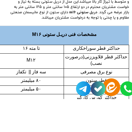
و متوسط با تیراژ کار بالا میباشد.این مدل از دریل ستونی بسته به نیاز و
خواست مشتریان محترم در دو ارتفاع ۱۰۵ سانتی متر و ۱۲۵ سانتی متر به
بازار عرضه می گردد.
دریل ستونی m۱۶
دارای ستون از نوع مانیسمان صنعتی
مقاوم و یا چدنی با توجه به درخواست مشتریان میباشد.
مشخصات فنی دریـل ستونی M۱۶
حداکثر قطر سوراخکاری
تا مته ۱۶
حداکثر قطر قلاویززنی(درصورت
M۱۲
نصب)
نوع برق مصرفی
سه فاز || تکفاز
قطر ستون
۸۰ میلیمتر
قطر گلویی
۵۰ میلیمتر
حداکثر کورس کارگیر
۸۰ میلیمتر
(مقدار پایین آمدن دسته دریل)
نوع سه نظام
B۱۸
ارتفاع دستگاه
۱۰۵۰ || ۱۲۵۰ میلیمتر