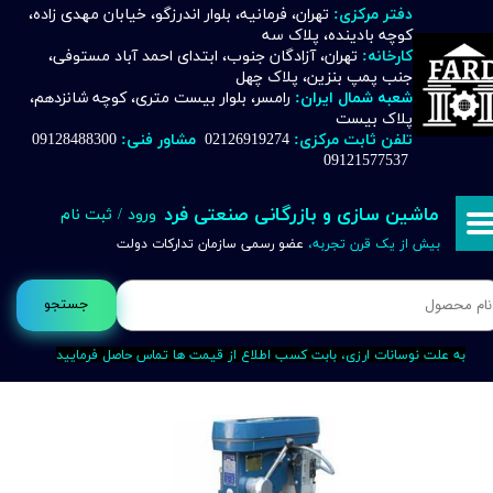
دفتر مرکزی:
تهران، فرمانیه، بلوار اندرزگو، خیابان مهدی زاده،
کوچه بادینده، پلاک سه
حساب کاربری من
کارخانه:
تهران، آزادگان جنوب، ابتدای احمد آباد مستوفی،
جنب پمپ بنزین، پلاک چهل
تغییر گذر واژه
شعبه شمال ایران:
رامسر، بلوار بیست متری، کوچه شانزدهم،
پلاک بیست
تلفن ثابت مرکزی:
02126919274
مشاور فنی:
09128488300
سفارشات
09121577537
خروج از حساب کاربری
ماشین سازی و بازرگانی صنعتی فرد
ورود
/
ثبت نام
بیش از یک قرن تجربه،
عضو رسمی سازمان تدارکات دولت
جستجو
به علت نوسانات ارزی، بابت کسب اطلاع از قیمت ها تماس حاصل فرمایید