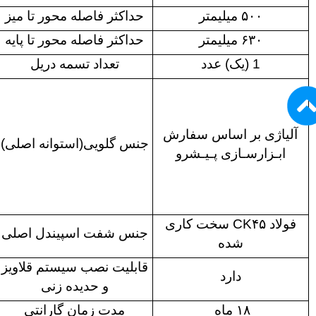
۵۰۰ میلیمتر
حداکثر فاصله محور تا میز
۶۳۰ میلیمتر
حداکثر فاصله محور تا پایه
1 (یک) عدد
تعداد تسمه دریل
آلیاژی بر اساس سفارش
جنس گلویی(استوانه اصلی)
ابـزارسـازی پـیـشرو
فولاد CK۴۵ سخت کاری
جنس شفت اسپیندل اصلی
شده
قابلیت نصب سیستم قلاویز
دارد
و حدیده زنی
۱۸ ماه
مدت زمان گارانتی