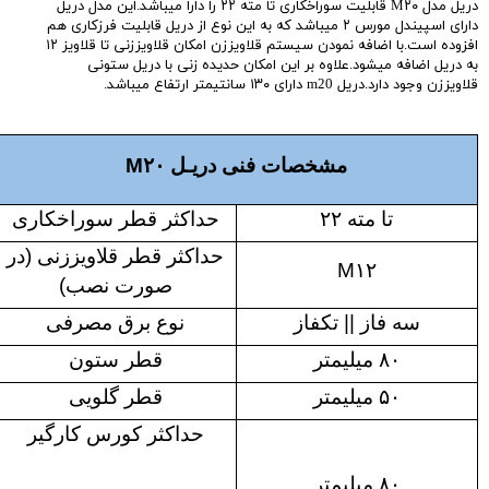
دریل مدل M۲۰ قابلیت سوراخکاری تا مته ۲۲ را دارا میباشد.این مدل دریل
دارای اسپیندل مورس ۲ میباشد که به این نوع از دریل قابلیت فرزکاری هم
افزوده است.با اضافه نمودن سیستم قلاویززن امکان قلاویززنی تا قلاویز ۱۲
به دریل اضافه میشود.علاوه بر این امکان حدیده زنی با دریل ستونی
قلاویززن وجود دارد.دریل m20 دارای
۱۳۰ سانتیمتر ارتفاع میباشد.
مشخصات فنی دریـل M۲۰
تا مته ۲۲
حداکثر قطر سوراخکاری
حداکثر قطر قلاویززنی (در
M۱۲
صورت نصب)
سه فاز || تکفاز
نوع برق مصرفی
۸۰ میلیمتر
قطر ستون
۵۰ میلیمتر
قطر گلویی
حداکثر کورس کارگیر
۸۰ میلیمتر