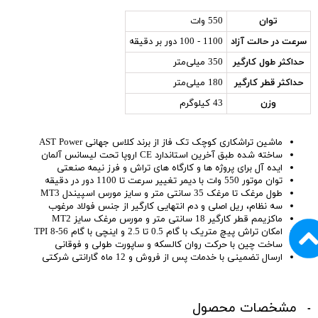
توان
550 وات
سرعت در حالت آزاد
1100 - 100 دور بر دقیقه
حداکثر طول کارگیر
350 میلی‌متر
حداکثر قطر کارگیر
180 میلی‌متر
وزن
43 کیلوگرم
ماشین تراشکاری کوچک تک فاز از برند کلاس جهانی AST Power
ساخته شده طبق آخرین استاندارد CE اروپا تحت لیسانس آلمان
ایده آل برای پروژه ها و کارگاه های تراش و فرز نیمه صنعتی
توان موتور 550 وات با دیمر تغییر سرعت تا 1100 دور در دقیقه
طول مرغک تا مرغک 35 سانتی متر و سایز مورس اسپیندل MT3
سه نظام، ریل اصلی و دم انتهایی کارگیر از جنس فولاد مرغوب
ماکزیمم قطر کارگیر 18 سانتی متر و مورس مرغک سایز MT2
امکان تراش پیچ متریک با گام 0.5 تا 2.5 و اینچی با گام TPI 8-56
ساخت چین با حرکت روان کالسکه و ساپورت طولی و فوقانی
ارسال تضمینی با خدمات پس از فروش و 12 ماه گارانتی شرکتی
مشخصات محصول