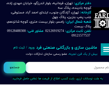
دفتر مرکزی:
تهران، فرمانیه، بلوار اندرزگو، خیابان مهدی زاده،
کوچه بادینده، پلاک سه
حساب کاربری من
کارخانه:
تهران، آزادگان جنوب، ابتدای احمد آباد مستوفی،
جنب پمپ بنزین، پلاک چهل
تغییر گذر واژه
شعبه شمال ایران:
رامسر، بلوار بیست متری، کوچه شانزدهم،
پلاک بیست
تلفن ثابت مرکزی:
02126919274
مشاور فنی:
09128488300
سفارشات
09121577537
خروج از حساب کاربری
ماشین سازی و بازرگانی صنعتی فرد
ورود
/
ثبت نام
بیش از یک قرن تجربه،
عضو رسمی سازمان تدارکات دولت
جستجو
به علت نوسانات ارزی، بابت کسب اطلاع از قیمت ها تماس حاصل فرمایید