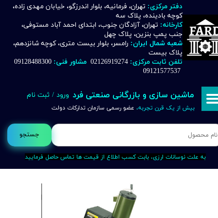
دفتر مرکزی:
تهران، فرمانیه، بلوار اندرزگو، خیابان مهدی زاده،
کوچه بادینده، پلاک سه
حساب کاربری من
کارخانه:
تهران، آزادگان جنوب، ابتدای احمد آباد مستوفی،
جنب پمپ بنزین، پلاک چهل
تغییر گذر واژه
شعبه شمال ایران:
رامسر، بلوار بیست متری، کوچه شانزدهم،
پلاک بیست
تلفن ثابت مرکزی:
02126919274
مشاور فنی:
09128488300
سفارشات
09121577537
خروج از حساب کاربری
ماشین سازی و بازرگانی صنعتی فرد
ورود
/
ثبت نام
بیش از یک قرن تجربه،
عضو رسمی سازمان تدارکات دولت
جستجو
به علت نوسانات ارزی، بابت کسب اطلاع از قیمت ها تماس حاصل فرمایید