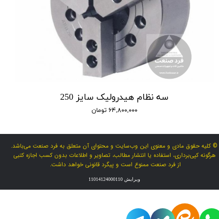
سه نظام هیدرولیک سایز 250
۶۴,۸۰۰,۰۰۰ تومان
© کلیه حقوق مادی و معنوی این وب‌سایت و محتوای آن متعلق به فرد صنعت می‌باشد.
هرگونه کپی‌برداری، استفاده یا انتشار مطالب، تصاویر و اطلاعات بدون کسب اجازه کتبی
از فرد صنعت ممنوع است و پیگرد قانونی خواهد داشت.
ویرایش 11014124000110