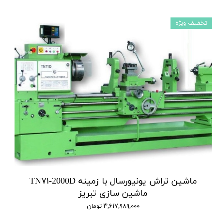
تخفیف ویژه
ماشین تراش یونیورسال با زمینه TN۷۱-2000D
ماشین سازی تبریز
۳,۶۱۷,۹۸۹,۰۰۰ تومان