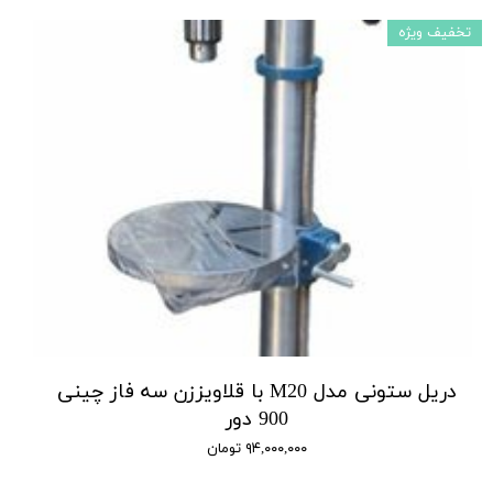
تخفیف ویژه
دریل ستونی مدل M20 با قلاویززن سه فاز چینی
900 دور
۹۴,۰۰۰,۰۰۰ تومان