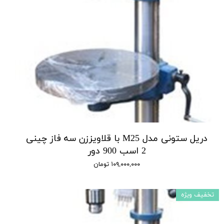
دریل ستونی مدل M25 با قلاویززن سه فاز چینی
2 اسب 900 دور
۱۰۹,۰۰۰,۰۰۰ تومان
تخفیف ویژه