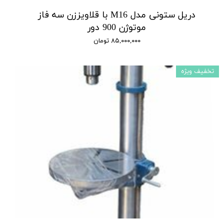
دریل ستونی مدل M16 با قلاویززن سه فاز
موتوژن 900 دور
۸۵,۰۰۰,۰۰۰ تومان
تخفیف ویژه