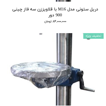
دریل ستونی مدل M16 با قلاویززن سه فاز چینی
900 دور
۸۴,۰۰۰,۰۰۰ تومان
تخفیف ویژه