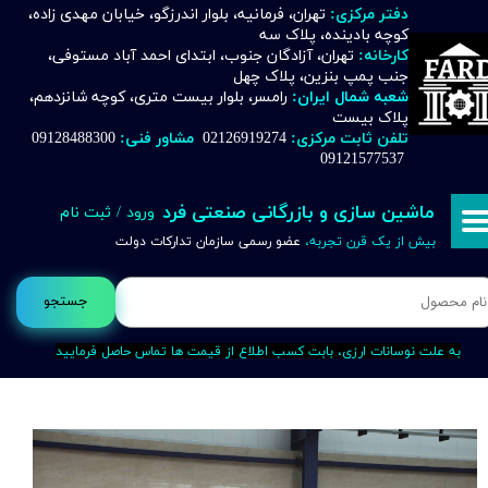
دفتر مرکزی:
تهران، فرمانیه، بلوار اندرزگو، خیابان مهدی زاده،
کوچه بادینده، پلاک سه
حساب کاربری من
کارخانه:
تهران، آزادگان جنوب، ابتدای احمد آباد مستوفی،
جنب پمپ بنزین، پلاک چهل
تغییر گذر واژه
شعبه شمال ایران:
رامسر، بلوار بیست متری، کوچه شانزدهم،
پلاک بیست
تلفن ثابت مرکزی:
02126919274
مشاور فنی:
09128488300
سفارشات
09121577537
خروج از حساب کاربری
ماشین سازی و بازرگانی صنعتی فرد
ورود
/
ثبت نام
بیش از یک قرن تجربه،
عضو رسمی سازمان تدارکات دولت
جستجو
به علت نوسانات ارزی، بابت کسب اطلاع از قیمت ها تماس حاصل فرمایید