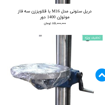
دریل ستونی مدل M16 با قلاویززن سه فاز
موتوژن 1400 دور
۸۵,۰۰۰,۰۰۰ تومان
تخفیف ویژه