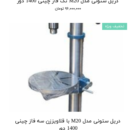
دریل ستونی مدل M20 تک فاز چینی 1400 دور
۹۶,۰۰۰,۰۰۰ تومان
تخفیف ویژه
دریل ستونی مدل M20 با قلاویززن سه فاز چینی
1400 دور