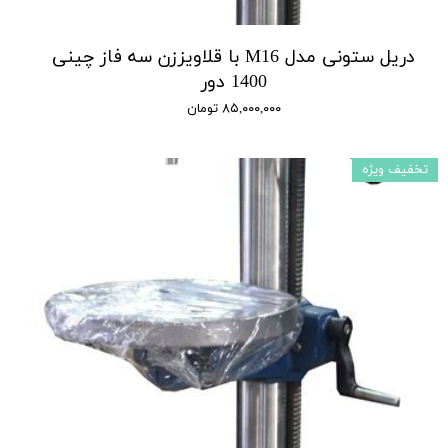
دریل ستونی مدل M16 با قلاویززن سه فاز چینی
1400 دور
۸۵,۰۰۰,۰۰۰ تومان
تخفیف ویژه