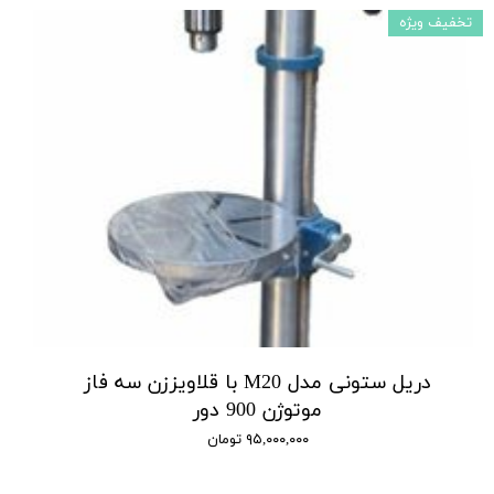
تخفیف ویژه
دریل ستونی مدل M20 با قلاویززن سه فاز
موتوژن 900 دور
۹۵,۰۰۰,۰۰۰ تومان