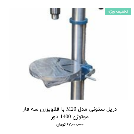
تخفیف ویژه
دریل ستونی مدل M20 با قلاویززن سه فاز
موتوژن 1400 دور
۹۷,۰۰۰,۰۰۰ تومان