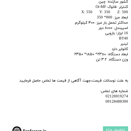
کشور سازنده: چین
کنترلر: فانوک Oi-MF
X: 550 Y: 350 Z: 500
ابعاد میز: 800* 350
حداکثر تحمل بار میز: ۴۰۰ کیلوگرم
اسپیندل: ۸۰۰۰ دور
16 ابزار/ بازویی
BT40
لینیر
کانوایر دارد
ابعاد دستگاه: ۲۳۸۰* ۱۸۵۰* ۲۳۵۰
وزن دستگاه: ۳.۲ تن
به علت نوسانات قیمت،جهت آگاهی از قیمت ها تماس حاصل فرمایید.
شماره های تماس:
02126919274
09128488300
تخفیف ویژه