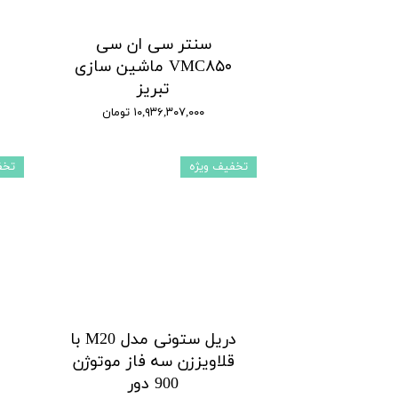
سنتر سی ان سی
م
VMC۸۵۰ ماشین سازی
تبریز
۱۰,۹۳۶,۳۰۷,۰۰۰ تومان
تخفیف ویژه
تخف
دریل ستونی مدل M20 با
قلاویززن سه فاز موتوژن
900 دور