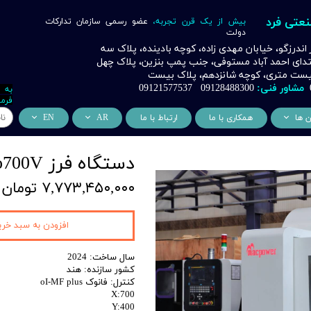
نعتی فرد
بیش از یک قرن تجربه،
عضو رسمی سازمان تدارکات
دولت
ر اندرزگو، خیابان مهدی زاده، کوچه بادینده، پلاک سه
بتدای احمد آباد مستوفی، جنب پمپ بنزین، پلاک چهل
 بیست متری، کوچه شانزدهم، پلاک بیست
مشاور فنی:
09128488300 09121577537
به 
فرما
ن ها
همکاری با ما
ارتباط با ما
AR
EN
ر
دسی عمران فرد
من نحن
About Us
دستگاه فرز CNC Macpower Pro700V آکبند XET
اری
وراسیون فرد
التعاون التجاري
ess Cooperation
۷,۷۷۳,۴۵۰,۰۰۰ تومان
اری
اه خورشیدی فرد
اری
 صنعتی IoT فرد
افزودن به سبد خری
شش
سال ساخت: 2024
کشور سازنده: هند
وب
کنترل: فانوک oI-MF plus
X:700
ن
Y:400