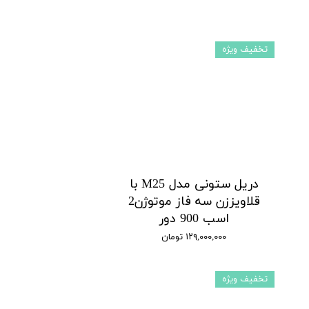
تخفیف ویژه
دریل ستونی مدل M25 با
قلاویززن سه فاز موتوژن2
اسب 900 دور
۱۲۹,۰۰۰,۰۰۰ تومان
تخفیف ویژه