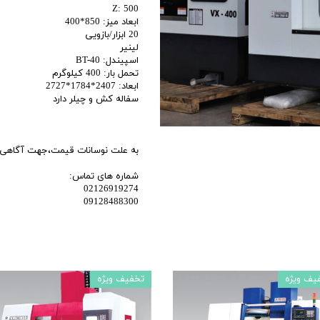
Z: 500
اری
ابعاد میز: 850*400
20 ابزار/بازویی
اهی
لینیر
اسپیندل: BT-40
یک
تحمل بار: 400 کیلوگرم
ابعاد: 2407*1784*2727
سفاله کش و چیلر دارد
به علت نوسانات قیمت،جهت آگاهی ا
شماره های تماس:
02126919274
09128488300
یف ویژه
تخفیف ویژه