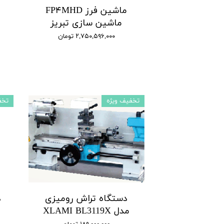
ماشین فرز FP۴MHD
ماشین سازی تبریز
۲,۷۵۰,۵۹۶,۰۰۰ تومان
تخفیف ویژه
تخف
دستگاه تراش رومیزی
د
مدل XLAMI BL3119X