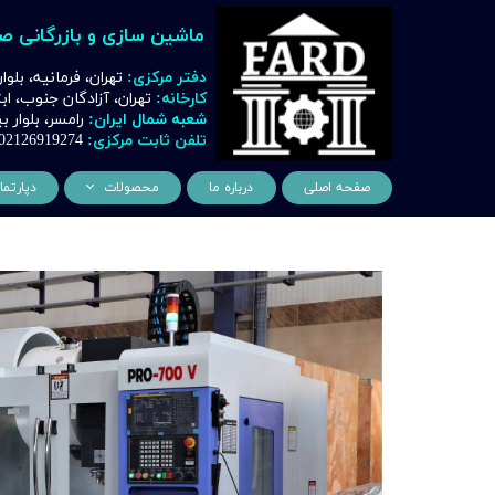
ماشین سازی و بازرگانی ص
دفتر مرکزی:
تهران، فرمانیه، بلوا
کارخانه:
تهران، آزادگان جنوب، ا
شعبه شمال ایران:
رامسر، بلوار
تلفن ثابت مرکزی:
02126919274
صفحه اصلی
درباره ما
محصولات
دپارتما
ماشین آلات و تجهیزات لیز
مهن
ماشین آلات و تجهیزات تراشک
دک
ماشین آلات و تجهیزات برشک
نیروگ
ماشین آلات و تجهیزات جوشک
اتوماسیون
ماشین آلات و تجهیزات پا
ماشین آلات و تجهیزات چ
ماشین آلات و تجهیزات بت