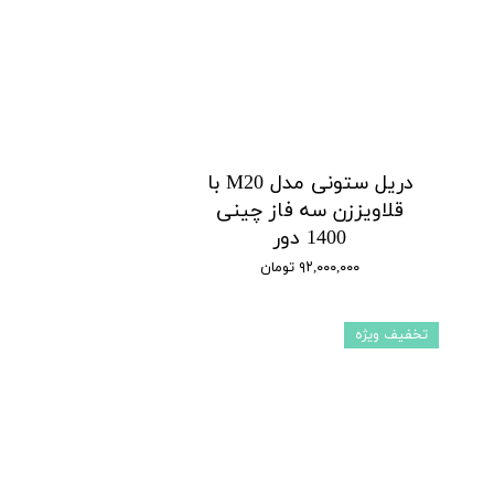
دریل ستونی مدل M20 با
قلاویززن سه فاز چینی
1400 دور
۹۲,۰۰۰,۰۰۰ تومان
تخفیف ویژه