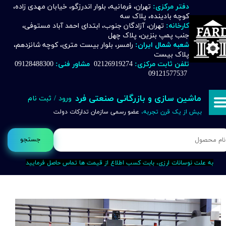
دفتر مرکزی:
تهران، فرمانیه، بلوار اندرزگو، خیابان مهدی زاده،
کوچه بادینده، پلاک سه
حساب کاربری من
کارخانه:
تهران، آزادگان جنوب، ابتدای احمد آباد مستوفی،
جنب پمپ بنزین، پلاک چهل
تغییر گذر واژه
شعبه شمال ایران:
رامسر، بلوار بیست متری، کوچه شانزدهم،
پلاک بیست
تلفن ثابت مرکزی:
02126919274
مشاور فنی:
09128488300
سفارشات
09121577537
خروج از حساب کاربری
ماشین سازی و بازرگانی صنعتی فرد
ورود
/
ثبت نام
بیش از یک قرن تجربه،
عضو رسمی سازمان تدارکات دولت
جستجو
به علت نوسانات ارزی، بابت کسب اطلاع از قیمت ها تماس حاصل فرمایید