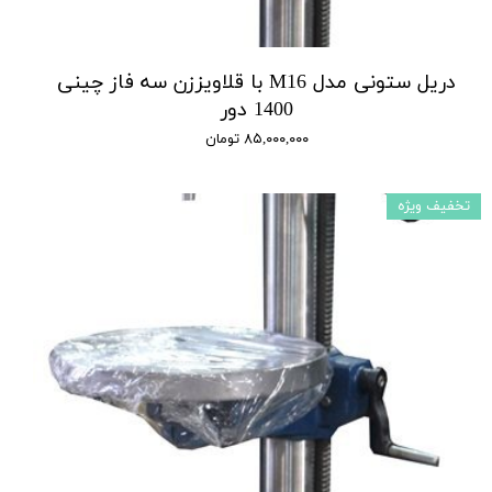
دریل ستونی مدل M16 با قلاویززن سه فاز چینی
1400 دور
۸۵,۰۰۰,۰۰۰ تومان
تخفیف ویژه