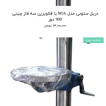
دریل ستونی مدل M16 با قلاویززن سه فاز چینی
900 دور
۸۴,۰۰۰,۰۰۰ تومان
تخفیف ویژه