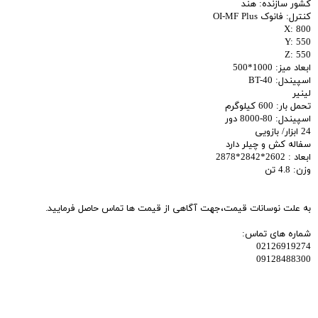
کشور سازنده: هند
کنترل: فانوک OI-MF Plus
X: 800
Y: 550
Z: 550
ابعاد میز: 1000*500
اسپیندل: BT-40
لینیر
تحمل بار: 600 کیلوگرم
اسپیندل: 80-8000 دور
24 ابزار/ بازویی
سفاله کش و چیلر دارد
ابعاد : 2602*2842*2878
وزن: 4.8 تن
به علت نوسانات قیمت،جهت آگاهی از قیمت ها تماس حاصل فرمایید.
شماره های تماس:
02126919274
09128488300