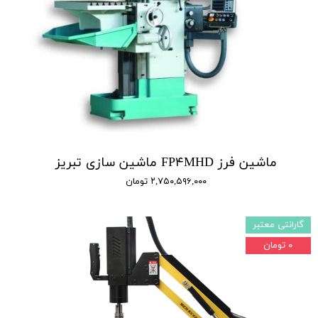
ماشین فرز FP۴MHD ماشین سازی تبریز
۲,۷۵۰,۵۹۶,۰۰۰ تومان
گارانتی معتبر
۰ تومان