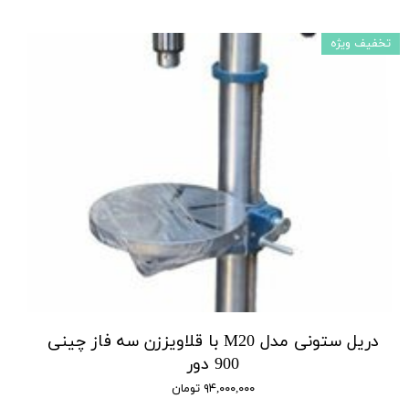
تخفیف ویژه
دریل ستونی مدل M20 با قلاویززن سه فاز چینی
900 دور
۹۴,۰۰۰,۰۰۰ تومان