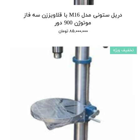
دریل ستونی مدل M16 با قلاویززن سه فاز
موتوژن 900 دور
۸۵,۰۰۰,۰۰۰ تومان
تخفیف ویژه