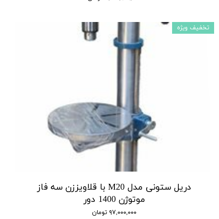
تخفیف ویژه
دریل ستونی مدل M20 با قلاویززن سه فاز
موتوژن 1400 دور
۹۷,۰۰۰,۰۰۰ تومان