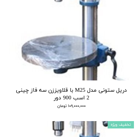
دریل ستونی مدل M25 با قلاویززن سه فاز چینی
2 اسب 900 دور
۱۰۹,۰۰۰,۰۰۰ تومان
تخفیف ویژه