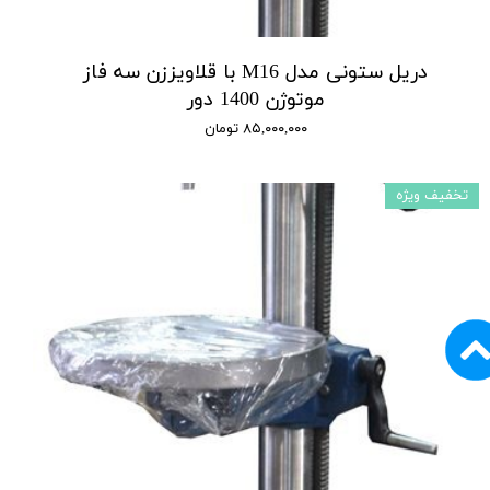
دریل ستونی مدل M16 با قلاویززن سه فاز
موتوژن 1400 دور
۸۵,۰۰۰,۰۰۰ تومان
تخفیف ویژه