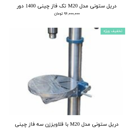
دریل ستونی مدل M20 تک فاز چینی 1400 دور
۹۶,۰۰۰,۰۰۰ تومان
تخفیف ویژه
دریل ستونی مدل M20 با قلاویززن سه فاز چینی