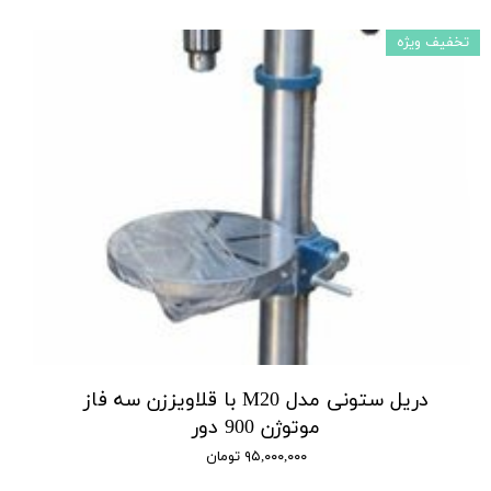
تخفیف ویژه
دریل ستونی مدل M20 با قلاویززن سه فاز
موتوژن 900 دور
۹۵,۰۰۰,۰۰۰ تومان