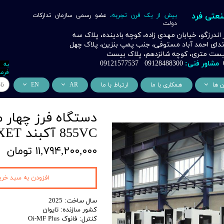
نعتی فرد
بیش از یک قرن تجربه،
عضو رسمی سازمان تدارکات
دولت
ر اندرزگو، خیابان مهدی زاده، کوچه بادینده، پلاک سه
بتدای احمد آباد مستوفی، جنب پمپ بنزین، پلاک چهل
 بیست متری، کوچه شانزدهم، پلاک بیست
مشاور فنی:
09128488300 09121577537
به 
فرما
ن ها
همکاری با ما
ارتباط با ما
AR
EN
ر
دسی عمران فرد
من نحن
About Us
اری
وراسیون فرد
التعاون التجاري
ess Cooperation
855VC آکبند XET
اری
اه خورشیدی فرد
۱۱,۷۹۴,۲۰۰,۰۰۰ تومان
اری
 صنعتی IoT فرد
افزودن به سبد خری
شش
وب
سال ساخت: 2025
کشور سازنده: تایوان
ن
کنترل: فانوک Oi-MF Plus