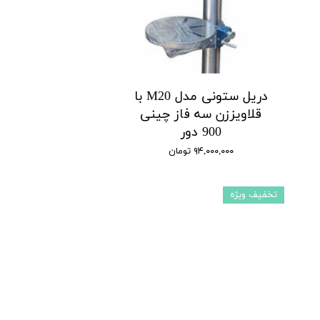
دریل ستونی مدل M20 با
قلاویززن سه فاز چینی
900 دور
۹۴,۰۰۰,۰۰۰ تومان
تخفیف ویژه