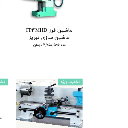
ماشین فرز FP۴MHD
ماشین سازی تبریز
۲,۷۵۰,۵۹۶,۰۰۰ تومان
تخفیف ویژه
تخف