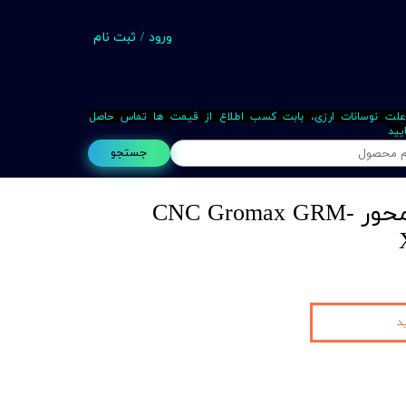
ورود
/
ثبت نام
حساب کاربری من
تغییر گذر واژه
علت نوسانات ارزی، بابت کسب اطلاع از قیمت ها تماس حاصل
یید
سفارشات
جستجو
خروج از حساب کاربری
دستگاه فرز چهار محور CNC Gromax GRM-
Busin
د