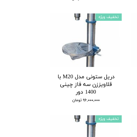
تخفیف ویژه
دریل ستونی مدل M20 با
قلاویززن سه فاز چینی
1400 دور
۹۶,۰۰۰,۰۰۰ تومان
تخفیف ویژه