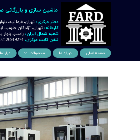
ماشین سازی و بازرگانی ص
دفتر مرکزی:
تهران، فرمانیه، بلوا
کارخانه:
تهران، آزادگان جنوب، ا
شعبه شمال ایران:
رامسر، بلوار
تلفن ثابت مرکزی:
02126919274
صفحه اصلی
درباره ما
محصولات
دپارتما
ماشین آلات و تجهیزات لیز
مهن
ماشین آلات و تجهیزات تراشک
دک
ماشین آلات و تجهیزات برشک
نیروگ
ماشین آلات و تجهیزات جوشک
اتوماسیون
ماشین آلات و تجهیزات پا
ماشین آلات و تجهیزات چ
ماشین آلات و تجهیزات بت