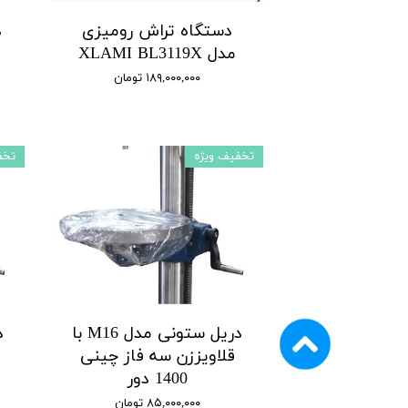
دستگاه تراش رومیزی
د
مدل XLAMI BL3119X
۱۸۹,۰۰۰,۰۰۰ تومان
تخفیف ویژه
تخف
دریل ستونی مدل M16 با
قلاویززن سه فاز چینی
ق
1400 دور
۸۵,۰۰۰,۰۰۰ تومان