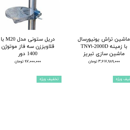
اشین تراش یونیورسال
دریل ستونی مدل M20 با
با زمینه TN۷۱-2000D
قلاویززن سه فاز موتوژن
ماشین سازی تبریز
1400 دور
۳,۶۱۷,۹۸۹,۰۰۰ تومان
۹۷,۰۰۰,۰۰۰ تومان
یف ویژه
تخفیف ویژه