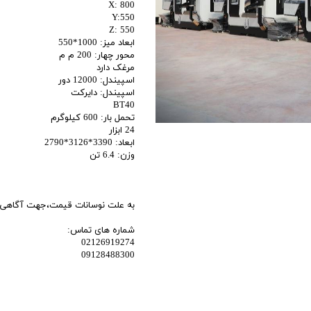
X: 800
اری
Y:550
Z: 550
اهی
ابعاد میز: 1000*550
محور چهار: 200 م م
یک
مرغک دارد
اسپیندل: 12000 دور
اسپیندل: دایرکت
BT40
تحمل بار: 600 کیلوگرم
24 ابزار
ابعاد: 3390*3126*2790
وزن: 6.4 تن
به علت نوسانات قیمت،جهت آگاهی ا
شماره های تماس:
02126919274
09128488300