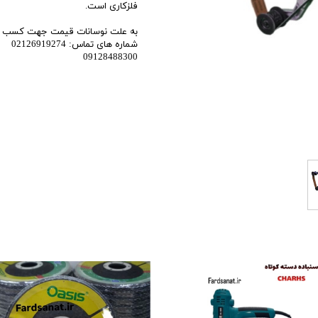
فلزکاری است.
اری
به علت نوسانات قیمت جهت کسب اطل
اهی
شماره های تماس: 02126919274
09128488300
یک