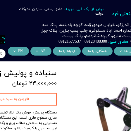
بیش از یک قرن تجربه،
عضو رسمی سازمان تدارکات
نعتی فرد
دولت
ر اندرزگو، خیابان مهدی زاده، کوچه بادینده، پلاک سه
بتدای احمد آباد مستوفی، جنب پمپ بنزین، پلاک چهل
 بیست متری، کوچه شانزدهم، پلاک بیست
به 
مشاور فنی:
09128488300 09121577537
فرما
ن ها
همکاری با ما
ارتباط با ما
AR
EN
ر
دسی عمران فرد
من نحن
About Us
سنباده و پولیش زن
اری
وراسیون فرد
التعاون التجاري
ess Cooperation
۲۴,۰۰۰,۰۰۰ تومان
اری
اه خورشیدی فرد
اری
 صنعتی IoT فرد
افزودن به سبد خری
شش
دستگاه پولیش جوش یک ابزار تخصصی 
وب
سازی سطوح فلزی است. این دستگاه با
دستیابی به سطحی صاف، براق و یکدس
ن
این محصول با کیفیت بالا و عملکرد 