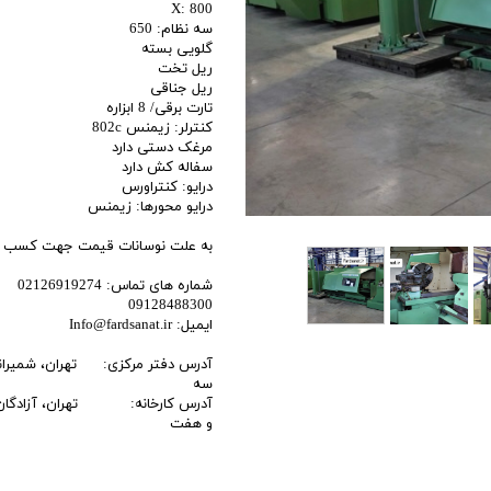
X: 800
اری
سه نظام: 650
گلویی بسته
اهی
ریل تخت
ریل جناقی
یک
تارت برقی/ 8 ابزاره
کنترلر: زیمنس 802c
مرغک دستی دارد
سفاله کش دارد
درایو: کنتراورس
درایو محورها: زیمنس
به علت نوسانات قیمت جهت کسب اطل
شماره های تماس: 02126919274
09128488300
ایمیل: Info@fardsanat.ir
آدرس دفتر مرکزی: تهران، شمیرانات، 
سه
آدرس کارخانه: تهران، آزادگان ج
و هفت