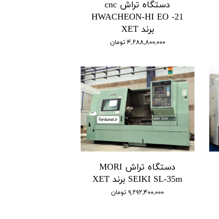
دستگاه تراش cnc
HWACHEON-HI EO -21
برند XET
۴,۲۸۸,۸۰۰,۰۰۰ تومان
دستگاه تراش MORI
SEIKI SL-35m برند XET
۹,۲۹۲,۴۰۰,۰۰۰ تومان