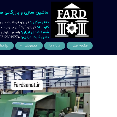
ماشین سازی و بازرگانی ص
دفتر مرکزی:
تهران، فرمانیه، بلوا
کارخانه:
تهران، آزادگان جنوب، ا
شعبه شمال ایران:
رامسر، بلوار
تلفن ثابت مرکزی:
02126919274
صفحه اصلی
درباره ما
محصولات
دپارتما
ماشین آلات و تجهیزات لیز
مهن
ماشین آلات و تجهیزات تراشک
دک
ماشین آلات و تجهیزات برشک
نیروگ
ماشین آلات و تجهیزات جوشک
اتوماسیون
ماشین آلات و تجهیزات پا
ماشین آلات و تجهیزات چ
ماشین آلات و تجهیزات بت