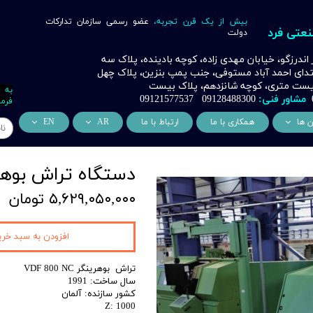
بیش از یک قرن تجربه،
عضو رسمی سازمان تدارکات
نعتی فرد
دولت
ر اندرزگو، خیابان مهدی زاده، کوچه بادینده، پلاک سه
بتدای احمد آباد مستوفی، جنب پمپ بنزین، پلاک چهل
 بیست متری، کوچه شانزدهم، پلاک بیست
به 
مشاور فنی:
09128488300 09121577537
فرما
ن ها
همکاری با ما
ارتباط با ما
AR
EN
ر
دسی عمران فرد
من نحن
About Us
دستگاه تراش بوهرینگر DF 800 NC
اری
وراسیون فرد
التعاون التجاري
ess Cooperation
۵,۶۲۹,۰۵۰,۰۰۰ تومان
اری
اه خورشیدی فرد
اری
 صنعتی IoT فرد
افزودن به سبد خری
شش
تراش بوهرینگر VDF 800 NC
وب
سال ساخت: 1991
کشور سازنده: آلمان
ن
Z: 1000