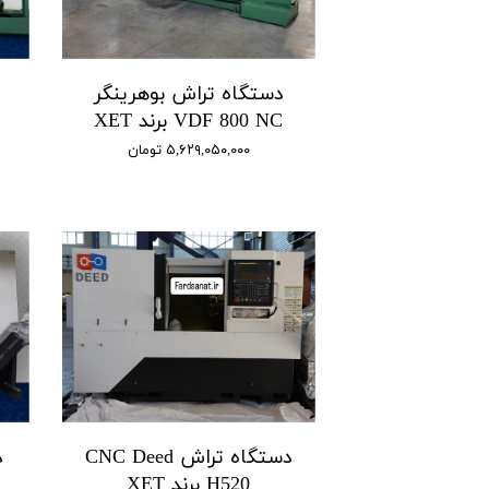
دستگاه تراش بوهرینگر
VDF 800 NC برند XET
۵,۶۲۹,۰۵۰,۰۰۰ تومان
دستگاه تراش CNC Deed
H520 برند XET