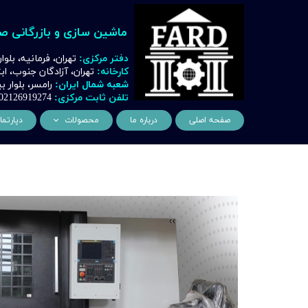
ماشین سازی و بازرگانی ص
دفتر مرکزی:
تهران، فرمانیه، بلوا
کارخانه:
تهران، آزادگان جنوب، ا
شعبه شمال ایران:
رامسر، بلوار
تلفن ثابت مرکزی:
02126919274
صفحه اصلی
درباره ما
محصولات
دپارتما
ماشین آلات و تجهیزات لیز
مهن
ماشین آلات و تجهیزات تراشک
دک
ماشین آلات و تجهیزات برشک
نیروگ
ماشین آلات و تجهیزات جوشک
اتوماسیون
ماشین آلات و تجهیزات پا
ماشین آلات و تجهیزات چ
ماشین آلات و تجهیزات بت