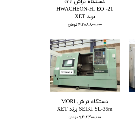
دستگاه تراش cnc
HWACHEON-HI EO -21
برند XET
۴,۲۸۸,۸۰۰,۰۰۰ تومان
دستگاه تراش MORI
SEIKI SL-35m برند XET
۹,۲۹۲,۴۰۰,۰۰۰ تومان