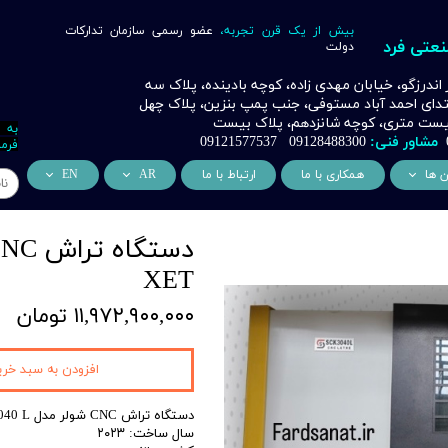
بیش از یک قرن تجربه،
عضو رسمی سازمان تدارکات
نعتی فرد
دولت
ر اندرزگو، خیابان مهدی زاده، کوچه بادینده، پلاک سه
بتدای احمد آباد مستوفی، جنب پمپ بنزین، پلاک چهل
 بیست متری، کوچه شانزدهم، پلاک بیست
به 
مشاور فنی:
09128488300 09121577537
فرما
ن ها
همکاری با ما
ارتباط با ما
AR
EN
ر
دسی عمران فرد
من نحن
About Us
اری
وراسیون فرد
التعاون التجاري
ess Cooperation
XET
اری
اه خورشیدی فرد
۱۱,۹۷۲,۹۰۰,۰۰۰ تومان
اری
 صنعتی IoT فرد
شش
افزودن به سبد خری
وب
دستگاه تراش CNC شولر مدل SCK3040 L
سال ساخت: ۲۰۲۳
ن