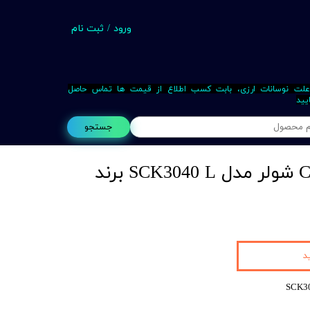
ورود
/
ثبت نام
حساب کاربری من
تغییر گذر واژه
علت نوسانات ارزی، بابت کسب اطلاع از قیمت ها تماس حاصل
یید
سفارشات
جستجو
خروج از حساب کاربری
دستگاه تراش CNC شولر مدل SCK3040 L برند
Busin
د