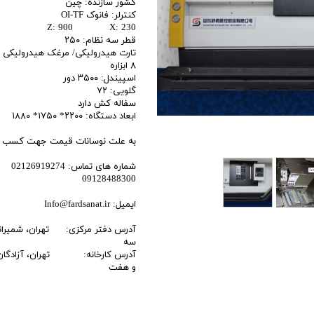
کشور سازنده: چین
کنترلر: فانوک OI-TF
اری
Z: 900 X: 230
قطر سه نظام: ۲۵۰
اهی
تارت هیدرولیکی/ مرغک هیدرولیکی
۸ ابزاره
یک
اسپیندل: ۳۵۰۰ دور
گلویی: ۷۲
سفاله کش دارد
ابعاد دستگاه: ۲۲۰۰* ۱۷۵۰* ۱۸۸۰
به علت نوسانات قیمت جهت کسب اطل
شماره های تماس: 02126919274
09128488300
ایمیل: Info@fardsanat.ir
آدرس دفتر مرکزی: تهران، شمیرانات، 
سه
آدرس کارخانه: تهران، آزادگان ج
و هفت