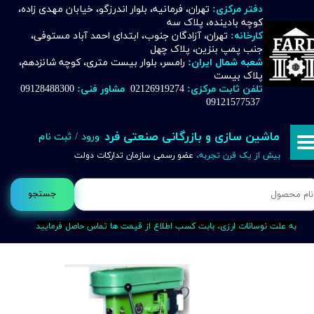
دفتر مرکزی:
تهران، فرمانیه، بلوار اندرزگو، خیابان مهدی زاده،
کوچه بادینده، پلاک سه
حساب کاربری من
کارخانه:
تهران، آزادگان جنوب، ابتدای احمد آباد مستوفی،
جنب پمپ بنزین، پلاک چهل
تغییر گذر واژه
شعبه شمال ایران:
رامسر، بلوار بیست متری، کوچه شانزدهم،
پلاک بیست
تلفن ثابت مرکزی:
02126919274
مشاور فنی:
09128488300
سفارشات
09121577537
خروج از حساب کاربری
ماشین سازی و بازرگانی صنعتی فرد
ورود
/
ثبت نام
بیش از یک قرن تجربه،
عضو رسمی سازمان تدارکات دولت
جستجو
به علت نوسانات ارزی، بابت کسب اطلاع از قیمت ها تماس حاصل فرمایید