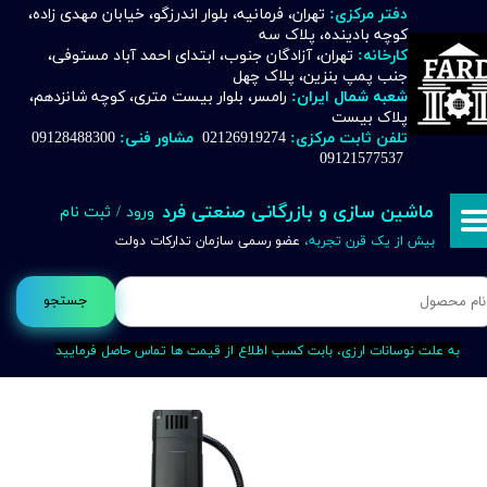
دفتر مرکزی:
تهران، فرمانیه، بلوار اندرزگو، خیابان مهدی زاده،
کوچه بادینده، پلاک سه
حساب کاربری من
کارخانه:
تهران، آزادگان جنوب، ابتدای احمد آباد مستوفی،
جنب پمپ بنزین، پلاک چهل
تغییر گذر واژه
شعبه شمال ایران:
رامسر، بلوار بیست متری، کوچه شانزدهم،
پلاک بیست
تلفن ثابت مرکزی:
02126919274
مشاور فنی:
09128488300
سفارشات
09121577537
خروج از حساب کاربری
ماشین سازی و بازرگانی صنعتی فرد
ورود
/
ثبت نام
بیش از یک قرن تجربه،
عضو رسمی سازمان تدارکات دولت
جستجو
به علت نوسانات ارزی، بابت کسب اطلاع از قیمت ها تماس حاصل فرمایید