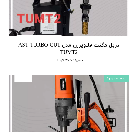
دریل مگنت قلاویززن مدل AST TURBO CUT
TUMT2
۵۶,۶۲۸,۰۰۰ تومان
تخفیف ویژه