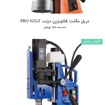
دریل مگنت قلاویززن دزنت PRO 625sT
۱۸۶,۰۰۰,۰۰۰ تومان
گارانتی معتبر