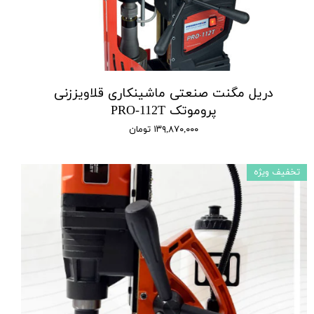
دریل مگنت صنعتی ماشینکاری قلاویززنی
پروموتک PRO-112T
۱۳۹,۸۷۰,۰۰۰ تومان
تخفیف ویژه