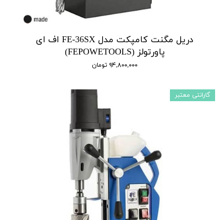
دریل مگنت کامپکت مدل FE-36SX اف ای
پاورتولز (FEPOWETOOLS)
۹۴,۸۰۰,۰۰۰ تومان
گارانتی معتبر