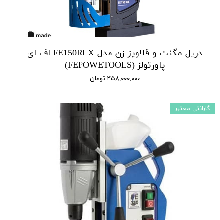
دریل مگنت و قلاویز زن مدل FE150RLX اف ای
پاورتولز (FEPOWETOOLS)
۳۵۸,۰۰۰,۰۰۰ تومان
گارانتی معتبر