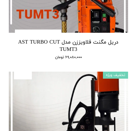
دریل مگنت قلاویززن مدل AST TURBO CUT
TUMT3
۶۹,۰۸۰,۰۰۰ تومان
تخفیف ویژه