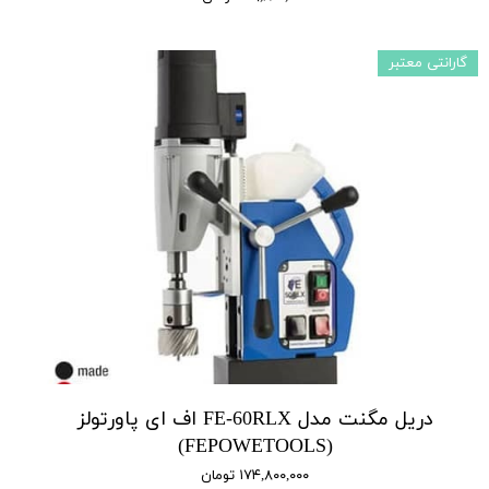
گارانتی معتبر
دریل مگنت مدل FE-60RLX اف ای پاورتولز
(FEPOWETOOLS)
۱۷۴,۸۰۰,۰۰۰ تومان