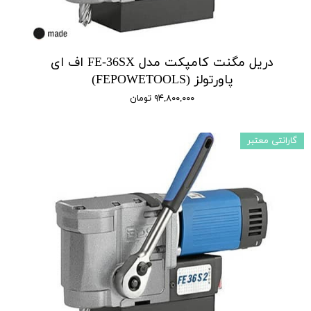
دریل مگنت کامپکت مدل FE-36SX اف ای
پاورتولز (FEPOWETOOLS)
۹۴,۸۰۰,۰۰۰ تومان
گارانتی معتبر