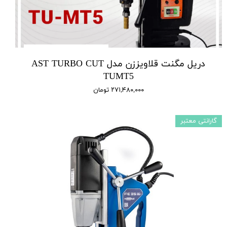
دریل مگنت قلاویززن مدل AST TURBO CUT
TUMT5
۲۷۱,۴۸۰,۰۰۰ تومان
گارانتی معتبر