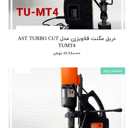
دریل مگنت قلاویززن مدل AST TURBO CUT
TUMT4
۸۶,۶۸۰,۰۰۰ تومان
تخفیف ویژه