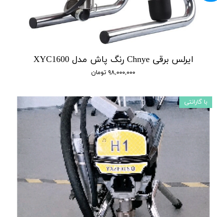
ایرلس برقی Chnye رنگ پاش مدل XYC1600
۹۸,۰۰۰,۰۰۰ تومان
با گارانتی