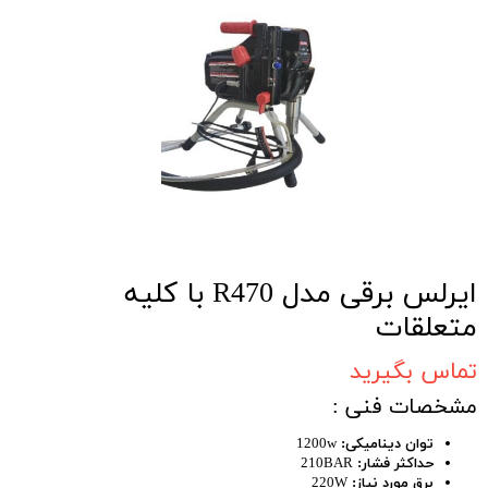
ایرلس برقی مدل R470 با کلیه
متعلقات
تماس بگیرید
مشخصات فنی :
توان دینامیکی:
1200w
حداکثر فشار:
210BAR
برق مورد نیاز:
220W