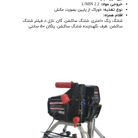
خروجی مواد:
2.2 L/MIN
نوع تغذیه:
خوراک از پایین بصورت مکش
اقلام همراه:
شلنگ رنگ ۱۰متری. شلنگ ساکشن. گان. نازل t، فیلتر شلنگ
ساکشن. ظرف نگهدارنده شلنگ ساکشن. پلگان ۵۰ سانتی