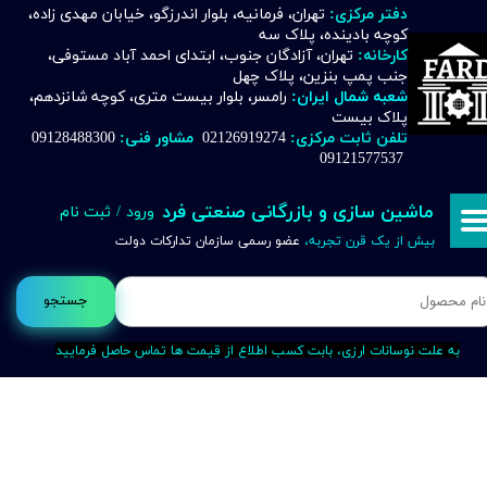
دفتر مرکزی:
تهران، فرمانیه، بلوار اندرزگو، خیابان مهدی زاده،
کوچه بادینده، پلاک سه
حساب کاربری من
کارخانه:
تهران، آزادگان جنوب، ابتدای احمد آباد مستوفی،
جنب پمپ بنزین، پلاک چهل
تغییر گذر واژه
شعبه شمال ایران:
رامسر، بلوار بیست متری، کوچه شانزدهم،
پلاک بیست
تلفن ثابت مرکزی:
02126919274
مشاور فنی:
09128488300
سفارشات
09121577537
خروج از حساب کاربری
ماشین سازی و بازرگانی صنعتی فرد
ورود
/
ثبت نام
بیش از یک قرن تجربه،
عضو رسمی سازمان تدارکات دولت
جستجو
به علت نوسانات ارزی، بابت کسب اطلاع از قیمت ها تماس حاصل فرمایید