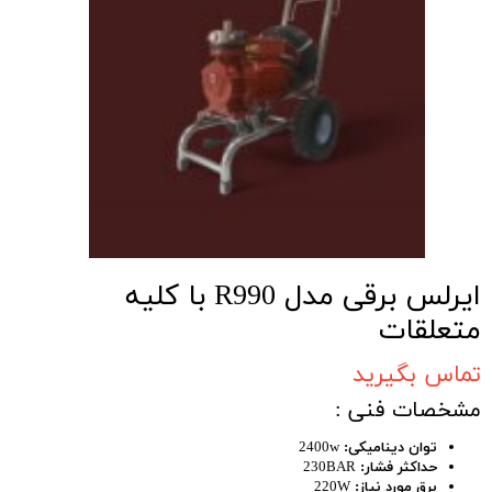
ایرلس برقی مدل R990 با کلیه
متعلقات
تماس بگیرید
مشخصات فنی :
توان دینامیکی:
2400w
حداکثر فشار:
230BAR
برق مورد نیاز:
220W