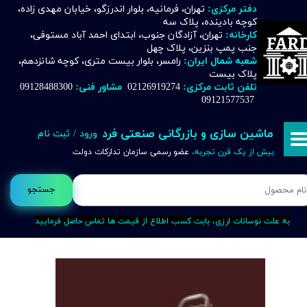
دفتر مرکزی:
تهران، فرمانیه، بلوار اندرزگو، خیابان مهدی زاده،
کوچه بادینده، پلاک سه
حساب کاربری من
کارخانه:
تهران، آزادگان جنوب، ابتدای احمد آباد مستوفی،
جنب پمپ بنزین، پلاک چهل
تغییر گذر واژه
شعبه شمال ایران:
رامسر، بلوار بیست متری، کوچه شانزدهم،
پلاک بیست
تلفن ثابت مرکزی:
02126919274
مشاور فنی:
09128488300
سفارشات
09121577537
خروج از حساب کاربری
ماشین سازی و بازرگانی صنعتی فرد
ورود
/
ثبت نام
بیش از یک قرن تجربه،
عضو رسمی سازمان تدارکات دولت
جستجو
به علت نوسانات ارزی، بابت کسب اطلاع از قیمت ها تماس حاصل فرمایید