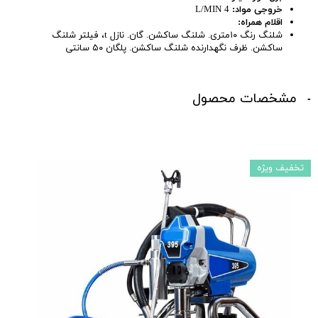
خروجی مواد:
4 L/MIN
اقلام همراه:
شلنگ رنگ ۱۰متری. شلنگ ساکشن. گان. نازل t، فیلتر شلنگ
ساکشن. ظرف نگهدارنده شلنگ ساکشن. پلگان ۵۰ سانتی
مشخصات محصول
تخفیف ویژه