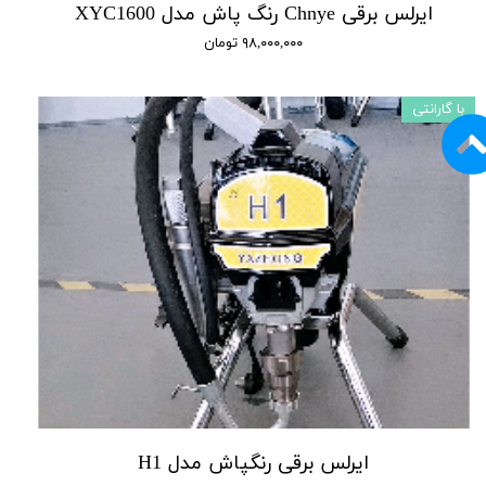
ایرلس برقی Chnye رنگ پاش مدل XYC1600
۹۸,۰۰۰,۰۰۰ تومان
با گارانتی
ایرلس برقی رنگپاش مدل H1