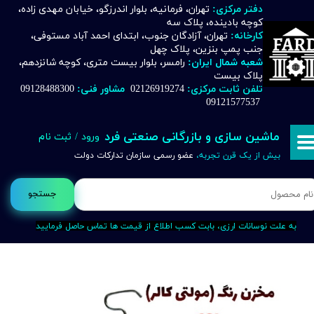
دفتر مرکزی:
تهران، فرمانیه، بلوار اندرزگو، خیابان مهدی زاده،
کوچه بادینده، پلاک سه
حساب کاربری من
کارخانه:
تهران، آزادگان جنوب، ابتدای احمد آباد مستوفی،
جنب پمپ بنزین، پلاک چهل
تغییر گذر واژه
شعبه شمال ایران:
رامسر، بلوار بیست متری، کوچه شانزدهم،
پلاک بیست
تلفن ثابت مرکزی:
02126919274
مشاور فنی:
09128488300
سفارشات
09121577537
خروج از حساب کاربری
ماشین سازی و بازرگانی صنعتی فرد
ورود
/
ثبت نام
بیش از یک قرن تجربه،
عضو رسمی سازمان تدارکات دولت
جستجو
به علت نوسانات ارزی، بابت کسب اطلاع از قیمت ها تماس حاصل فرمایید