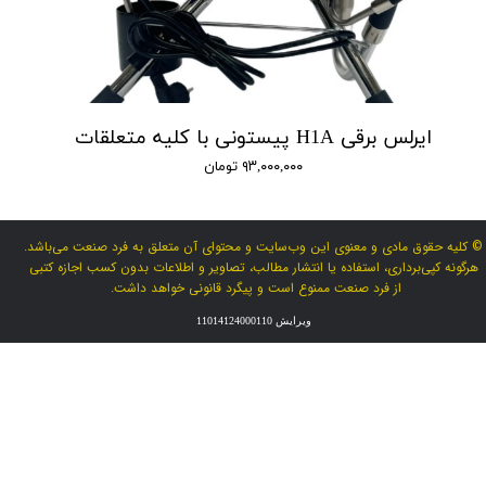
ایرلس برقی H1A پیستونی با کلیه متعلقات
۹۳,۰۰۰,۰۰۰ تومان
© کلیه حقوق مادی و معنوی این وب‌سایت و محتوای آن متعلق به فرد صنعت می‌باشد.
هرگونه کپی‌برداری، استفاده یا انتشار مطالب، تصاویر و اطلاعات بدون کسب اجازه کتبی
از فرد صنعت ممنوع است و پیگرد قانونی خواهد داشت.
ویرایش 11014124000110