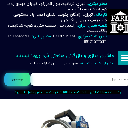
دفتر مرکزی:
تهران، فرمانیه، بلوار اندرزگو، خیابان مهدی زاده،
کوچه بادینده، پلاک سه
حساب کاربری من
کارخانه:
تهران، آزادگان جنوب، ابتدای احمد آباد مستوفی،
جنب پمپ بنزین، پلاک چهل
تغییر گذر واژه
شعبه شمال ایران:
رامسر، بلوار بیست متری، کوچه شانزدهم،
پلاک بیست
تلفن ثابت مرکزی:
02126919274
مشاور فنی:
09128488300
سفارشات
09121577537
خروج از حساب کاربری
ماشین سازی و بازرگانی صنعتی فرد
ورود
/
ثبت نام
بیش از یک قرن تجربه،
عضو رسمی سازمان تدارکات دولت
جستجو
به علت نوسانات ارزی، بابت کسب اطلاع از قیمت ها تماس حاصل فرمایید