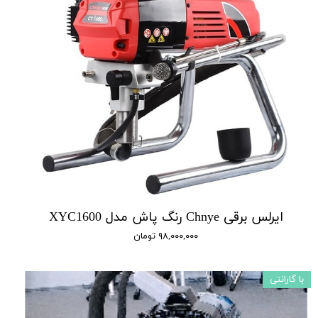
ایرلس برقی Chnye رنگ پاش مدل XYC1600
۹۸,۰۰۰,۰۰۰ تومان
با گارانتی