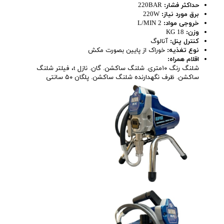
حداکثر فشار:
220BAR
برق مورد نیاز:
220W
خروجی مواد:
2 L/MIN
وزن:
18 KG
کنترل پنل:
آنالوگ
نوع تغذیه:
خوراک از پایین بصورت مکش
اقلام همراه:
شلنگ رنگ ۱۰متری. شلنگ ساکشن. گان. نازل t، فیلتر شلنگ
ساکشن. ظرف نگهدارنده شلنگ ساکشن. پلگان ۵۰ سانتی