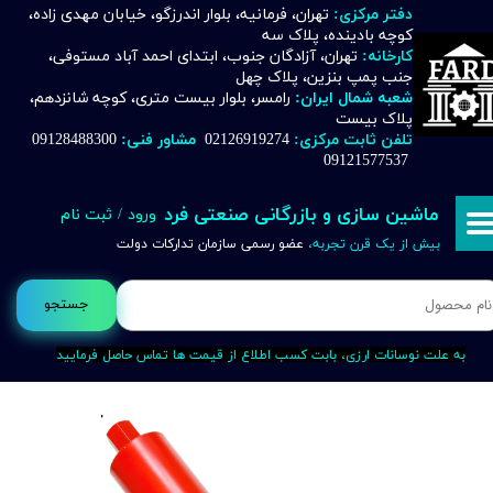
دفتر مرکزی:
تهران، فرمانیه، بلوار اندرزگو، خیابان مهدی زاده،
کوچه بادینده، پلاک سه
حساب کاربری من
کارخانه:
تهران، آزادگان جنوب، ابتدای احمد آباد مستوفی،
جنب پمپ بنزین، پلاک چهل
تغییر گذر واژه
شعبه شمال ایران:
رامسر، بلوار بیست متری، کوچه شانزدهم،
پلاک بیست
تلفن ثابت مرکزی:
02126919274
مشاور فنی:
09128488300
سفارشات
09121577537
خروج از حساب کاربری
ماشین سازی و بازرگانی صنعتی فرد
ورود
/
ثبت نام
بیش از یک قرن تجربه،
عضو رسمی سازمان تدارکات دولت
جستجو
به علت نوسانات ارزی، بابت کسب اطلاع از قیمت ها تماس حاصل فرمایید