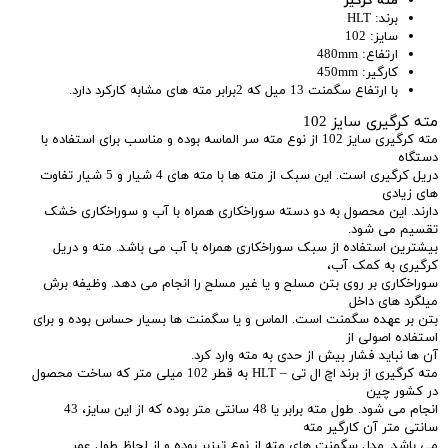
مته کرگیر
برند: HLT
سایز: 102
ارتفاع: 480mm
کارگیر: 450mm
با ارتفاع سگمنت 13 میل که 2برابر مته های مشابه کارکرد دارد.
مته کرگیری سایز 102
مته کرگیری سایز 102 از نوع مته سر الماسه بوده و مناسب برای استفاده با
دستگاه
دریل کرگیری است. این سبک از مته ها با مته های 4 شیار و 5 شیار تفاوت
های زیادی
دارند. این محصول به دو دسته سوراخکاری همراه با آب و سوراخکاری خشک
تقسیم می شود.
بیشترین استفاده از سبک سوراخکاری همراه با آب می باشد. مته و دریل
کرگیری به کمک آب،
سوراخکاری بر روی بتن مسلح و یا غیر مسلح را انجام می دهد. وظیفه برش
میلگرد های داخل
بتن بر عهده سگمنت است. الماس و یا سگمنت ها بسیار حساس بوده و برای
استفاده اصولی از
آن ها نباید فشار بیش از حدی به مته وارد کرد.
مته کرگیری از برند اچ ال تی – HLT به قطر 102 میلی متر که ساخت محصول
در کشور چین
انجام می شود. طول مته برابر یا 48 سانتی متر بوده که از این سایز، 43
سانتی متر آن کارگیر مته
می باشد. مدل سگمنت های مته از نوع تیزبر بوده و از لحاظ طول عمر