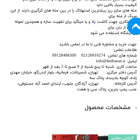
کیفیت بسیار بالایی دارد.
مته های سایز ریز بیشترین استهلاک را در بین مته های کرگیری دارند. از این
سبک از مته برای
سوراخکاری جهت کاشت
ر
اذ و یا میلگرد برای تقویت سازه و همچنین نمونه
برداری از بتن برای
آزمایشگاه استفاده می شود.
جهت خرید و مشاوره فنی با ما در تماس باشید
طلاعات تماس:
شماره های تماس: 02126919274 09128488300
ایمیل: info@fardsanat.ir
ساعات کاری: شنبه تا پنج شنبه از 9 صبح تا 5 بعد از ظهر
آدرس دفتر مرکزی: تهران، شمیرانات، فرمانیه، بلوار اندرزگو، خیابان مهدی
زاده، کوچه بادینده، پلاک سه
آدرس کارخانه: تهران، آزادگان جنوب، ابتدای احمد آباد مستوفی،
جنب پمپ بنزین، پلاک سی و هفت
مشخصات محصول
گارانتی معتبر