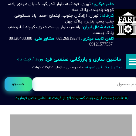
دفتر مرکزی:
تهران، فرمانیه، بلوار اندرزگو، خیابان مهدی زاده،
کوچه بادینده، پلاک سه
حساب کاربری من
کارخانه:
تهران، آزادگان جنوب، ابتدای احمد آباد مستوفی،
جنب پمپ بنزین، پلاک چهل
تغییر گذر واژه
شعبه شمال ایران:
رامسر، بلوار بیست متری، کوچه شانزدهم،
پلاک بیست
تلفن ثابت مرکزی:
02126919274
مشاور فنی:
09128488300
سفارشات
09121577537
خروج از حساب کاربری
ماشین سازی و بازرگانی صنعتی فرد
ورود
/
ثبت نام
بیش از یک قرن تجربه،
عضو رسمی سازمان تدارکات دولت
جستجو
به علت نوسانات ارزی، بابت کسب اطلاع از قیمت ها تماس حاصل فرمایید