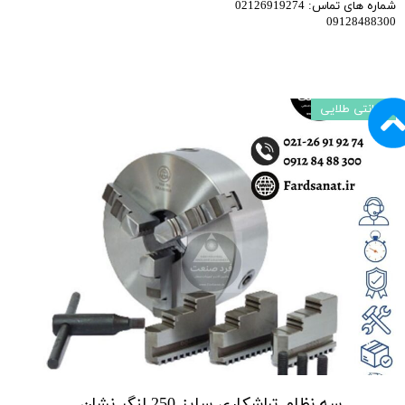
شماره های تماس: 02126919274
09128488300
گارانتی طلایی
سه نظام تراشکاری سایز 250 لنگر نشان