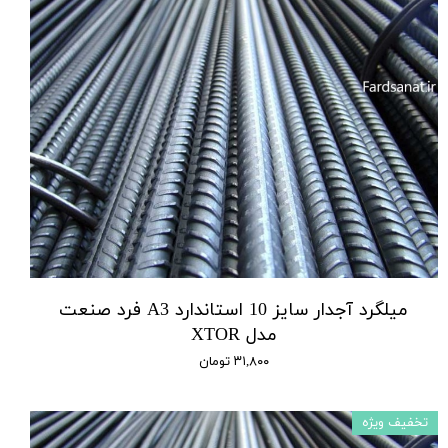
میلگرد آجدار سایز 10 استاندارد A3 فرد صنعت
مدل XTOR
۳۱,۸۰۰ تومان
تخفیف ویژه