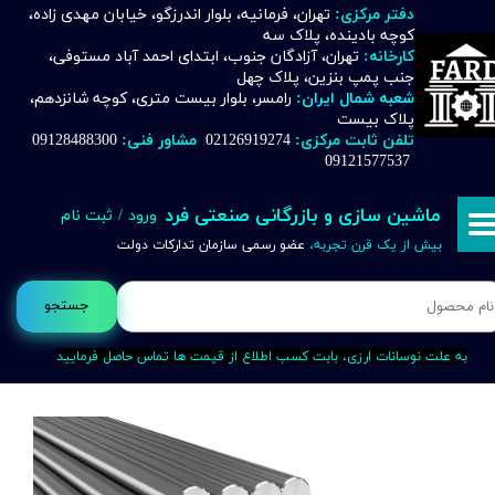
دفتر مرکزی:
تهران، فرمانیه، بلوار اندرزگو، خیابان مهدی زاده،
کوچه بادینده، پلاک سه
حساب کاربری من
کارخانه:
تهران، آزادگان جنوب، ابتدای احمد آباد مستوفی،
جنب پمپ بنزین، پلاک چهل
تغییر گذر واژه
شعبه شمال ایران:
رامسر، بلوار بیست متری، کوچه شانزدهم،
پلاک بیست
تلفن ثابت مرکزی:
02126919274
مشاور فنی:
09128488300
سفارشات
09121577537
خروج از حساب کاربری
ماشین سازی و بازرگانی صنعتی فرد
ورود
/
ثبت نام
بیش از یک قرن تجربه،
عضو رسمی سازمان تدارکات دولت
جستجو
به علت نوسانات ارزی، بابت کسب اطلاع از قیمت ها تماس حاصل فرمایید