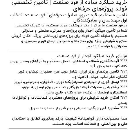
خرید میلگرد ساده از فرد صنعت | تامین تخصصی
فولاد پروژه‌های حرفه‌ای
تامین مستقیم، قیمت روز، صادرات حرفه‌ای | فرد صنعت؛ انتخاب
اول مهندسان و صادرکنندگان
در
فرد صنعت
ما فراتر از یک فروشنده فولاد هستیم؛ ما شریک تخصصی
شما در تأمین
میلگرد آجدار
برای پروژه‌های عمرانی، صنعتی و صادراتی
هستیم. با سابقه تأمین فولاد برای پروژه‌های زیرساختی بزرگ، امکان فروش
نقدی و
شرایطی ویژه برای تناژ بالا
و همچنین
ارسال فوری سراسری و
صادراتی
را فراهم کرده‌ایم.
مزایای خرید میلگرد آجدار از فرد صنعت
????
قیمت‌گذاری شفاف و لحظه‌ای:
اتصال مستقیم به نرخ‌های رسمی بورس
کالا، کارخانه‌ها و بازار آزاد
????
تامین برندهای برتر ایران:
شامل ذوب‌آهن اصفهان، نیشابور، کویر
کاشان، ظفر بناب، میانه، آناهیتا و...
????
ارسال فوری از انبارهای استراتژیک:
تهران، اصفهان، بندرعباس، تبریز
????
پشتیبانی صادرات فولاد:
بازرگانی تخصصی برای ارسال به عراق،
افغانستان، ارمنستان، ترکیه، حوزه CIS و خلیج فارس
????
امکان خرید شرایطی برای پروژه‌های معتبر:
با ضمانت‌نامه و توافق‌نامه
رسمی
????
مشاوره فنی رایگان:
همراهی تیم فنی از انتخاب تا تحویل
همه محصولات دارای
گواهینامه کیفیت، بارکد رهگیری، تطابق با استاندارد
ملی و بین‌المللی، و ضمانت اصالت برند
هستند.