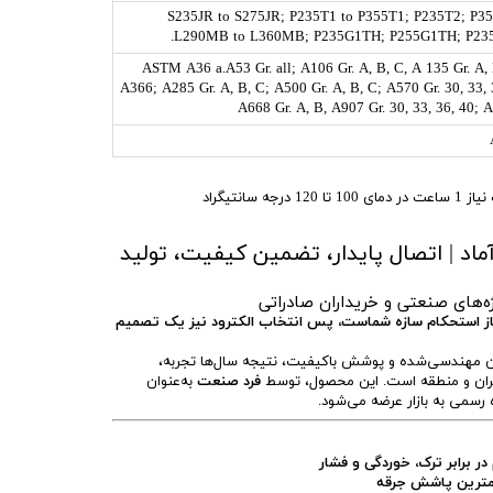
S235JR to S275JR; P235T1 to P355T1; P235T2; P3
L290MB to L360MB; P235G1TH; P255G1TH; P235
ASTM A36 a.A53 Gr. all; A106 Gr. A, B, C, A 135 Gr. A, 
A366; A285 Gr. A, B, C; A500 Gr. A, B, C; A570 Gr. 30, 33, 
A668 Gr. A, B, A907 Gr. 30, 33, 36, 40; 
 سانتيگراد
ماد | اتصال پایدار، تضمین کیفیت، تولید
ه‌های صنعتی و خریداران صادراتی
از استحکام سازه شماست، پس انتخاب الکترود نیز یک تصمیم
ن مهندسی‌شده و پوشش باکیفیت، نتیجه سال‌ها تجربه،
ان و منطقه است. این محصول، توسط
فرد صنعت
به‌عنوان
 رسمی به بازار عرضه می‌شود.
برابر ترک، خوردگی و فشار
مترین پاشش جرقه