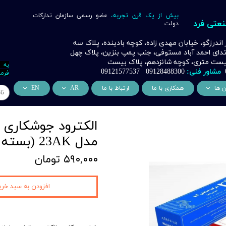
بیش از یک قرن تجربه،
عضو رسمی سازمان تدارکات
نعتی فرد
دولت
ر اندرزگو، خیابان مهدی زاده، کوچه بادینده، پلاک سه
بتدای احمد آباد مستوفی، جنب پمپ بنزین، پلاک چهل
 بیست متری، کوچه شانزدهم، پلاک بیست
به 
مشاور فنی:
09128488300 09121577537
فرما
ن ها
همکاری با ما
ارتباط با ما
AR
EN
ر
دسی عمران فرد
من نحن
About Us
اری
وراسیون فرد
التعاون التجاري
ess Cooperation
مدل 23AK (بسته 2/5 کیلویی)
اری
اه خورشیدی فرد
۵۹۰,۰۰۰ تومان
اری
 صنعتی IoT فرد
شش
افزودن به سبد خری
وب
ن