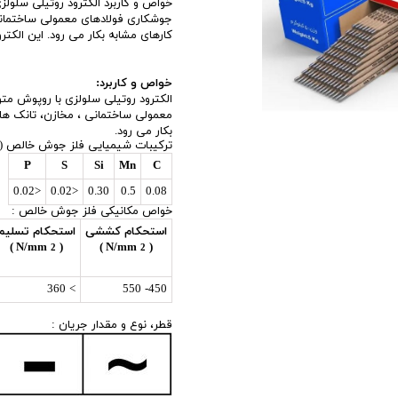
خواص و کاربرد الکترود روتیلی سلول
جوشکاری فولادهای معمولی ساختمانی
اری
کارهای مشابه بکار می رود. این الکت
اهی
خواص و كاربرد:
یک
الکترود روتيلی سلولزی با روپوش مت
معمولی ساختمانی ، مخازن، تانک های
بكار می رود.
تركيبات شيميايی فلز جوش خالص (د
P
S
Si
Mn
C
<0.02
<0.02
0.30
0.5
0.08
خواص مکانیکی فلز جوش خالص :
استحكام كششی
استحكام تسليم
)
( N/mm
)
( N/mm
2
2
> 360
450- 550
قطر، نوع و مقدار جریان :