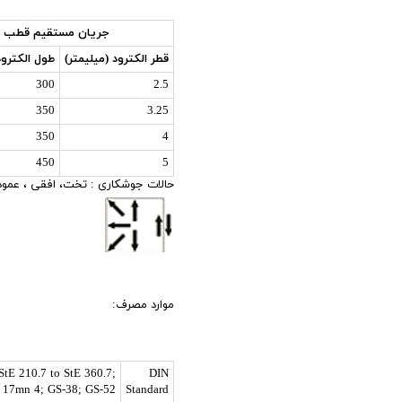
جريان مستقيم قطب م
قطر الكترود (ميليمتر)
طول الكترود
300
2.5
350
3.25
350
4
450
5
حالات جوشکاری : تخت، افقی ، عمودی 
موارد مصرف:
 StE 210.7 to StE 360.7;
DIN
I; 17mn 4; GS-38; GS-52
Standard