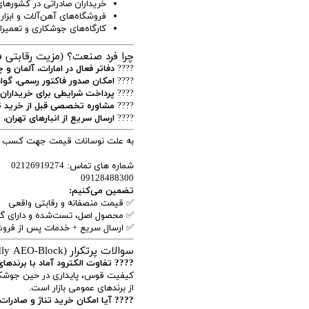
خریداران صادراتی در کشورهای
فروشگاه‌های آهن‌آلات و ابزا
کارگاه‌های جوشکاری و تعمیر
چرا فرد صنعت؟ (مزیت رقابتی فر
????
دفاتر فعال در امارات، آلمان و
????
امکان صدور فاکتور رسمی، گواهی مبدا، تست ریپ
????
پرداخت شرایطی برای خریداران 
????
مشاوره تخصصی قبل از خرید ت
????
ارسال سریع از انبارهای تهران،
به علت نوسانات قیمت جهت کسب اطل
شماره های تماس: 02126919274
09128488300
تضمین می‌کنیم:
✅ قیمت منصفانه و رقابتی واقعی
✅ محصول اصل، تست‌شده و دارای گ
✅ ارسال سریع + خدمات پس از فروش
سوالات پرتکرار (SEO-Friendly AEO-Block)
???? تفاوت الکترود آماد با برند
کیفیت قوس، پایداری در حین جوشکار
از برندهای عمومی بازار است.
???? آیا امکان خرید تناژ و صادرات 