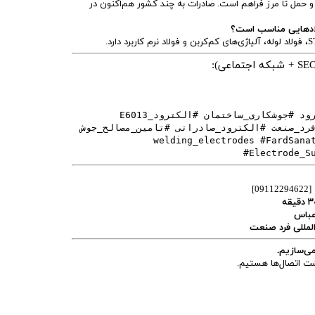
 و حمل تا مرز فراهم است. صادرات به چند کشور هم‌اکنون در
لادهایی مناسب است؟
#الکترود_آماد #خرید_الکترود #جوشکاری_ساختمان #الکترود_E6013
رد_صنعت #الکترود_صادراتی #تامین_مصالح_جوش
#welding_electrodes #FardSana
#Electrode_S
[09112294622]
رعباس
المللی فرد صنعت
ی‌سازیم.
پشت اتصال‌ها هستیم.