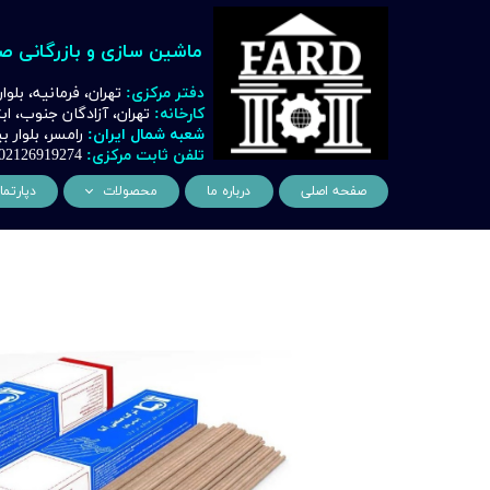
ماشین سازی و بازرگانی ص
دفتر مرکزی:
تهران، فرمانیه، بلوا
کارخانه:
تهران، آزادگان جنوب، ا
شعبه شمال ایران:
رامسر، بلوار
تلفن ثابت مرکزی:
02126919274
صفحه اصلی
درباره ما
محصولات
دپارتما
ماشین آلات و تجهیزات لیز
مهن
ماشین آلات و تجهیزات تراشک
دک
ماشین آلات و تجهیزات برشک
نیروگ
ماشین آلات و تجهیزات جوشک
اتوماسیون
ماشین آلات و تجهیزات پا
ماشین آلات و تجهیزات چ
ماشین آلات و تجهیزات بت