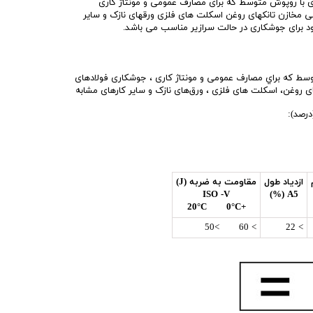
زی با روپوش متوسط که برای مصارف عمومی و مونتاژ کاری
 مخازن تانکهای روغن اسکلت های فلزی ورقهای نازک و سایر
رود برای جوشکاری در حالت سرازیر مناسب می باشد.
وسط كه براي مصارف عمومی و مونتاژ كاری ، جوشكاری فولادهای
 روغن، اسكلت های فلزی ، ورق‌‌های نازک و ساير كارهای مشابه
رصد):
ازدياد طول
مقاومت به ضربه (J)
ISO -V
A5 (%)
+20‎°C 0‎°C
> 60 >50
> 22