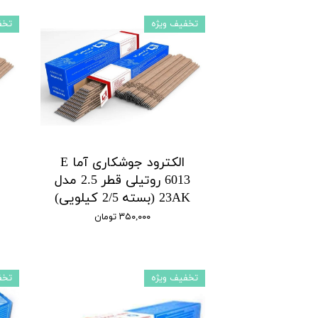
تخفیف ویژه
تخف
الکترود جوشکاری آما E
6013 روتیلی قطر 2.5 مدل
23AK (بسته 2/5 کیلویی)
۳۵۰,۰۰۰ تومان
تخفیف ویژه
تخف