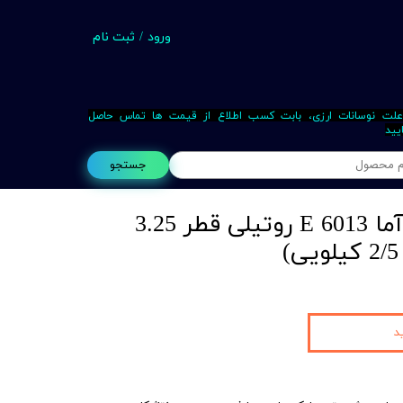
ورود
/
ثبت نام
حساب کاربری من
تغییر گذر واژه
علت نوسانات ارزی، بابت کسب اطلاع از قیمت ها تماس حاصل
یید
سفارشات
جستجو
خروج از حساب کاربری
الکترود جوشکاری آما E 6013 روتیلی قطر 3.25
Busin
د