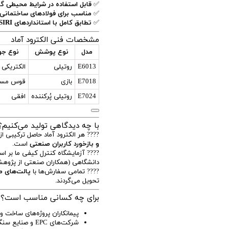
✅
قابل استفاده در شرایط محیطی گ
✅
مناسب برای فولادهای ساختمانی، ل
✅
تطابق کامل با استانداردهای AWS, ISO, DIN, ISIRI
مشخصات فنی الکترود آماد
مدل
نوع پوشش
نوع ج
E6013
روتیلی
الکتریکی
E7018
بازی
قوس مست
E7024
روتیلی پُرکننده
افقی
با چه دیدگاهی تولید می‌کنیم؟ 
???? هر الکترود آماد حاصل ترکیبی از
و بازخورد کاربران صنعتی
است.
???? آزمایشگاه کنترل کیفی ما بر ا
دانشگاهی (همکاران صنعتی از پژوهشگا
???? تمامی سفارش‌ها با
پالت‌های ص
تحویل می‌گردند.
برای چه کسانی مناسب است؟
پیمانکاران پروژه‌های ساخت و
شرکت‌های EPC و صنایع سنگین