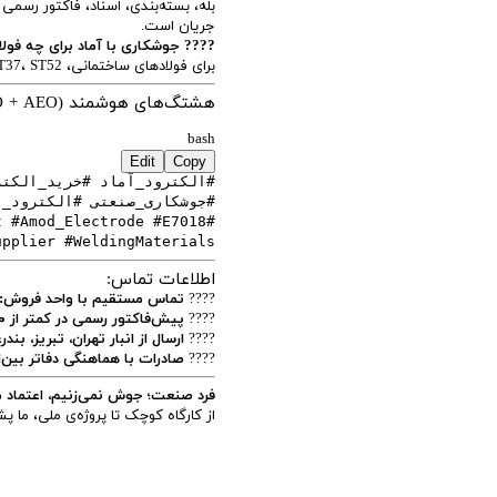
بله، بسته‌بندی، اسناد، فاکتور رسمی
جریان است.
???? جوشکاری با آماد برای چه فو
برای فولادهای ساختمانی، ST37، ST52، فولاد لوله، آلیاژی‌های کم‌کربن و فولاد نرم کاربرد دارد.
هشتگ‌های هوشمند (SEO + AEO + شبکه اجتماعی):
bash
Edit
Copy
#جوشکاری_صنعتی #الکترود_ف
t #Amod_Electrode #E7018
upplier #WeldingMaterials
اطلاعات تماس:
????
تماس مستقیم با واحد فروش:
????
پیش‌فاکتور رسمی در کمتر از ۳۰ دقیقه
????
ارسال از انبار تهران، تبریز، بند
????
صادرات با هماهنگی دفاتر بین‌
فرد صنعت؛ جوش نمی‌زنیم، اعتماد م
از کارگاه کوچک تا پروژه‌ی ملی، ما 