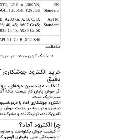
55T2; L210 to L360NB;
EN
GH; P265GH; P295GH.
Standard
B, A283 Gr. A, B, C, D;
ASTM
36, 40, 45; A607 Gr.45;
Standard
A935 Gr.45; A936 Gr. 50
APl 5 L Gr. B, X42-X46
ملاحظات:
خشک كردن مجدد : در صورت نياز 1 ساعت در دمای 100 تا 120 درجه
خرید الکترود جوشکاری آ
دقیق
انتخاب مهندسین حرفه‌ای، پروژ
اگر جوش پایان کار نیست، بلکه آغ
استراتژیک است.
الکترود جوشکاری آماد
با فرمولاسیو
تحقیق، و توسعه در صنعت جوش ایر
تامین‌کننده، تولیدکننده و صادرکننده
چرا الکترود آماد؟
✅
کیفیت جوش یکنواخت و مقاوم در 
✅
چسبندگی عالی، پایداری قوس، ک