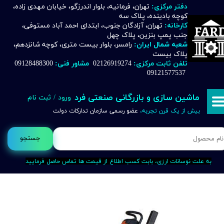
دفتر مرکزی:
تهران، فرمانیه، بلوار اندرزگو، خیابان مهدی زاده،
کوچه بادینده، پلاک سه
حساب کاربری من
کارخانه:
تهران، آزادگان جنوب، ابتدای احمد آباد مستوفی،
جنب پمپ بنزین، پلاک چهل
تغییر گذر واژه
شعبه شمال ایران:
رامسر، بلوار بیست متری، کوچه شانزدهم،
پلاک بیست
تلفن ثابت مرکزی:
02126919274
مشاور فنی:
09128488300
سفارشات
09121577537
خروج از حساب کاربری
ماشین سازی و بازرگانی صنعتی فرد
ورود
/
ثبت نام
بیش از یک قرن تجربه،
عضو رسمی سازمان تدارکات دولت
جستجو
به علت نوسانات ارزی، بابت کسب اطلاع از قیمت ها تماس حاصل فرمایید