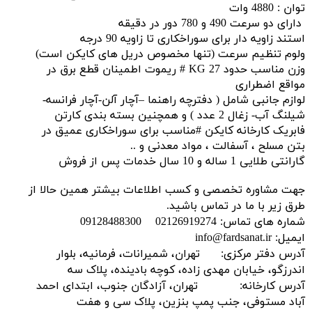
توان : 4880 وات
دارای دو سرعت 490 و 780 دور در دقیقه
استند زاویه دار برای سوراخکاری تا زاویه 90 درجه
ولوم تنظیم سرعت (تنها مخصوص دریل های کایکن است)
وزن مناسب حدود 27 KG # ریموت اطمینان قطع برق در
مواقع اضطراری
لوازم جانبی شامل ( دفترچه راهنما –آچار آلن-آچار فرانسه-
شیلنگ آب- زغال 2 عدد ) و همچنین بسته بندی کارتن
فابریک کارخانه کایکن #مناسب برای سوراخکاری عمیق در
بتن مسلح ، آسفالت ، مواد معدنی و ..
گارانتی طلایی 1 ساله و 10 سال خدمات پس از فروش
جهت مشاوره تخصصی و کسب اطلاعات بیشتر همین حالا از
طرق زیر با ما در تماس باشید.
شماره های تماس: 02126919274 09128488300
ایمیل: info@fardsanat.ir
آدرس دفتر مرکزی: تهران، شمیرانات، فرمانیه، بلوار
اندرزگو، خیابان مهدی زاده، کوچه بادینده، پلاک سه
آدرس کارخانه: تهران، آزادگان جنوب، ابتدای احمد
آباد مستوفی، جنب پمپ بنزین، پلاک سی و هفت