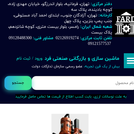
دفتر مرکزی:
تهران، فرمانیه، بلوار اندرزگو، خیابان مهدی زاده،
کوچه بادینده، پلاک سه
حساب کاربری من
کارخانه:
تهران، آزادگان جنوب، ابتدای احمد آباد مستوفی،
جنب پمپ بنزین، پلاک چهل
تغییر گذر واژه
شعبه شمال ایران:
رامسر، بلوار بیست متری، کوچه شانزدهم،
پلاک بیست
تلفن ثابت مرکزی:
02126919274
مشاور فنی:
09128488300
سفارشات
09121577537
خروج از حساب کاربری
ماشین سازی و بازرگانی صنعتی فرد
ورود
/
ثبت نام
بیش از یک قرن تجربه،
عضو رسمی سازمان تدارکات دولت
جستجو
به علت نوسانات ارزی، بابت کسب اطلاع از قیمت ها تماس حاصل فرمایید