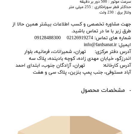
سرعت موتور : 500 دور بر دقیقه
حداکثر قطر سوراخکاری : 255 میلی متر
ولتاژ برق : 230 ولت
جهت مشاوره تخصصی و کسب اطلاعات بیشتر همین حالا از
طرق زیر با ما در تماس باشید.
شماره های تماس: 02126919274 09128488300
ایمیل: info@fardsanat.ir
آدرس دفتر مرکزی: تهران، شمیرانات، فرمانیه، بلوار
اندرزگو، خیابان مهدی زاده، کوچه بادینده، پلاک سه
آدرس کارخانه: تهران، آزادگان جنوب، ابتدای احمد
آباد مستوفی، جنب پمپ بنزین، پلاک سی و هفت
مشخصات محصول