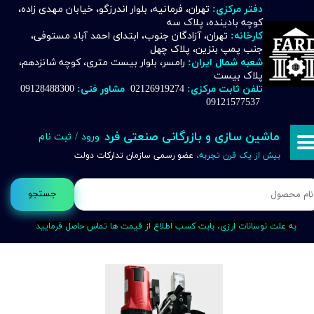
دفتر مرکزی:
تهران، فرمانیه، بلوار اندرزگو، خیابان مهدی زاده،
کوچه بادینده، پلاک سه
حساب کاربری من
کارخانه:
تهران، آزادگان جنوب، ابتدای احمد آباد مستوفی،
جنب پمپ بنزین، پلاک چهل
تغییر گذر واژه
شعبه شمال ایران:
رامسر، بلوار بیست متری، کوچه شانزدهم،
پلاک بیست
تلفن ثابت مرکزی:
02126919274
مشاور فنی:
09128488300
سفارشات
09121577537
خروج از حساب کاربری
ماشین سازی و بازرگانی صنعتی فرد
ورود
/
ثبت نام
بیش از یک قرن تجربه،
عضو رسمی سازمان تدارکات دولت
جستجو
به علت نوسانات ارزی، بابت کسب اطلاع از قیمت ها تماس حاصل فرمایید