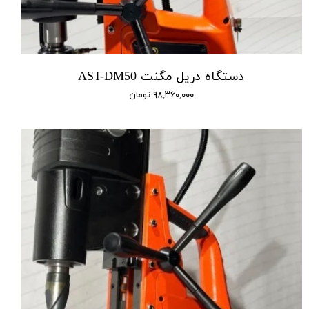
دستگاه دریل مگنت AST-DM50
۹۸,۳۶۰,۰۰۰ تومان