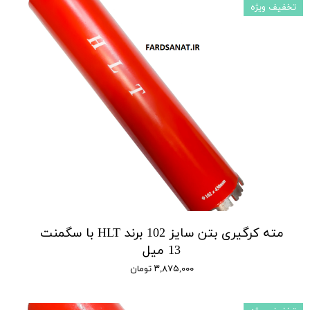
تخفیف ویژه
مته کرگیری بتن سایز 102 برند HLT با سگمنت
13 میل
۳,۸۷۵,۰۰۰ تومان