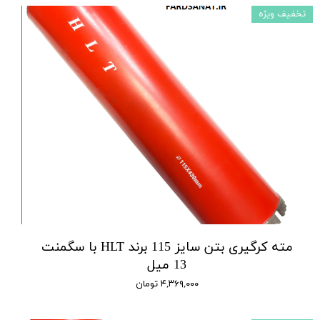
تخفیف ویژه
مته کرگیری بتن سایز 115 برند HLT با سگمنت
13 میل
۴,۳۶۹,۰۰۰ تومان