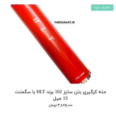
تخفیف ویژه
مته کرگیری بتن سایز 102 برند HLT با سگمنت
13 میل
۳,۸۷۵,۰۰۰ تومان