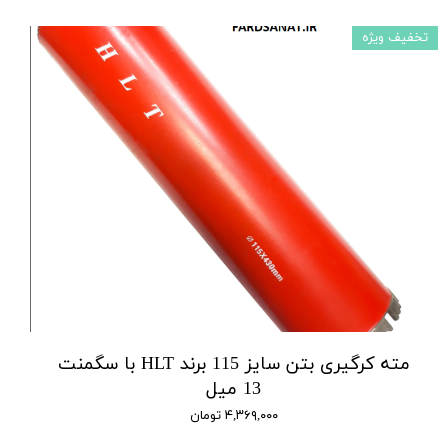
تخفیف ویژه
مته کرگیری بتن سایز 115 برند HLT با سگمنت
13 میل
۴,۳۶۹,۰۰۰ تومان