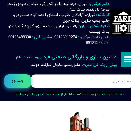
دفتر مرکزی:
تهران، فرمانیه، بلوار اندرزگو، خیابان مهدی زاده،
کوچه بادینده، پلاک سه
حساب کاربری من
کارخانه:
تهران، آزادگان جنوب، ابتدای احمد آباد مستوفی،
جنب پمپ بنزین، پلاک چهل
تغییر گذر واژه
شعبه شمال ایران:
رامسر، بلوار بیست متری، کوچه شانزدهم،
پلاک بیست
تلفن ثابت مرکزی:
02126919274
مشاور فنی:
09128488300
سفارشات
09121577537
خروج از حساب کاربری
ماشین سازی و بازرگانی صنعتی فرد
ورود
/
ثبت نام
بیش از یک قرن تجربه،
عضو رسمی سازمان تدارکات دولت
جستجو
به علت نوسانات ارزی، بابت کسب اطلاع از قیمت ها تماس حاصل فرمایید