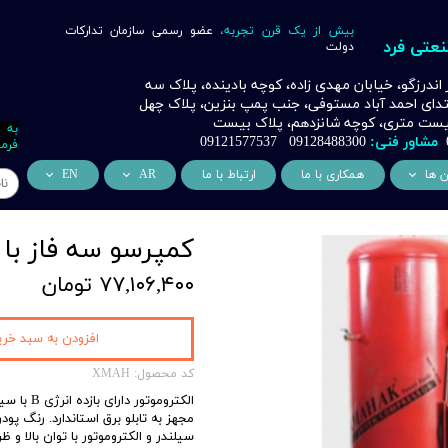
بیش از یک قرن تجربه،
عضو رسمی سازمان تدارکات
نعتی فرد
دولت
ر اندرزگو، خیابان مهدی زاده، کوچه بادینده، پلاک سه
بتدای احمد آباد مستوفی، جنب پمپ بنزین، پلاک چهل
 بیست متری، کوچه شانزدهم، پلاک بیست
به 
مشاور فنی:
09128488300 09121577537
فرما
ن ها
همکاری با ما
ارتباط با ما
AR
EN
ر
دسی عمران فرد
من نحن
About Us
کمپرسو سه فاز با مخزن ۵۰۰ ل
اری
وراسیون فرد
التعاون التجاري
ess Cooperation
۷۷,۱۰۶,۴۰۰ تومان
اری
اه خورشیدی فرد
اری
 صنعتی IoT فرد
افزودن به سبد خری
شش
کد محصول: XMAH
وب
الکتروموتور دارای بازده انرژی B با سیم پیچی تمام مس
مجهز به تابلو برق استاندارد. رنگ پو
ن
سیلندر و الکتروموتور با توان بالا و ظ