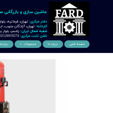
ماشین سازی و بازرگانی ص
دفتر مرکزی:
تهران، فرمانیه، بلوا
کارخانه:
تهران، آزادگان جنوب، ا
شعبه شمال ایران:
رامسر، بلوار
تلفن ثابت مرکزی:
02126919274
صفحه اصلی
درباره ما
محصولات
دپارتما
ماشین آلات و تجهیزات لیز
مهن
ماشین آلات و تجهیزات تراشک
دک
ماشین آلات و تجهیزات برشک
نیروگ
ماشین آلات و تجهیزات جوشک
اتوماسیون
ماشین آلات و تجهیزات پا
ماشین آلات و تجهیزات چ
ماشین آلات و تجهیزات بت