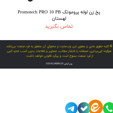
پخ زن لوله پروموتک Promotech PRO 10 PB
لهستان
تماس بگیرید
© کلیه حقوق مادی و معنوی این وب‌سایت و محتوای آن متعلق به فرد صنعت می‌باشد.
هرگونه کپی‌برداری، استفاده یا انتشار مطالب، تصاویر و اطلاعات بدون کسب اجازه کتبی
از فرد صنعت ممنوع است و پیگرد قانونی خواهد داشت.
ویرایش 11014124000110