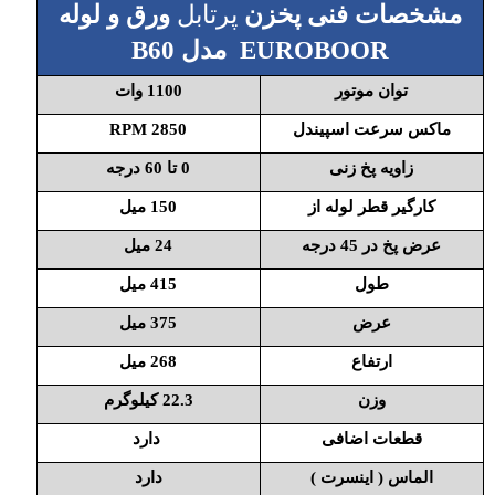
مشخصات فنی پخزن
پرتابل
ورق و لوله
EUROBOOR مدل B60
توان موتور
1100 وات
ماکس سرعت اسپیندل
2850 RPM
زاویه پخ زنی
0 تا 60 درجه
کارگیر قطر لوله از
150 میل
عرض پخ در 45 درجه
24 میل
طول
415 میل
عرض
375 میل
ارتفاع
268 میل
وزن
22.3 کیلوگرم
قطعات اضافی
دارد
الماس ( اینسرت )
دارد