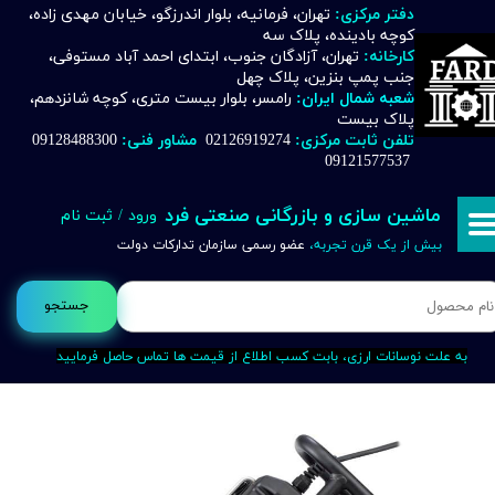
دفتر مرکزی:
تهران، فرمانیه، بلوار اندرزگو، خیابان مهدی زاده،
کوچه بادینده، پلاک سه
حساب کاربری من
کارخانه:
تهران، آزادگان جنوب، ابتدای احمد آباد مستوفی،
جنب پمپ بنزین، پلاک چهل
تغییر گذر واژه
شعبه شمال ایران:
رامسر، بلوار بیست متری، کوچه شانزدهم،
پلاک بیست
تلفن ثابت مرکزی:
02126919274
مشاور فنی:
09128488300
سفارشات
09121577537
خروج از حساب کاربری
ماشین سازی و بازرگانی صنعتی فرد
ورود
/
ثبت نام
بیش از یک قرن تجربه،
عضو رسمی سازمان تدارکات دولت
جستجو
به علت نوسانات ارزی، بابت کسب اطلاع از قیمت ها تماس حاصل فرمایید