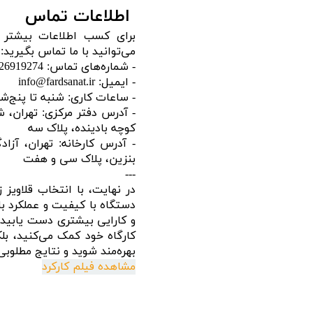
اطلاعات تماس
می‌توانید با ما تماس بگیرید:
- شماره‌های تماس: 02126919274 و 09128488300
- ایمیل: info@fardsanat.ir
- ساعات کاری: شنبه تا پنج‌شنبه از 9 صبح تا 5 ب
- آدرس دفتر مرکزی: تهران، شم
کوچه بادینده، پلاک سه
- آدرس کارخانه: تهران، آز
بنزین، پلاک سی و هفت
---
دستگاه با کیفیت و عملکرد با
و کارایی بیشتری دست یابید. 
کارگاه خود کمک می‌کنید، بل
بهره‌مند شوید و نتایج مطلوبی
مشاهده فیلم کارکرد