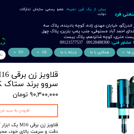
بیش از یک قرن تجربه،
عضو رسمی سازمان تدارکات
نعتی فرد
دولت
ر اندرزگو، خیابان مهدی زاده، کوچه بادینده، پلاک سه
بتدای احمد آباد مستوفی، جنب پمپ بنزین، پلاک چهل
 بیست متری، کوچه شانزدهم، پلاک بیست
به 
مشاور فنی:
09128488300 09121577537
فرما
ن ها
همکاری با ما
ارتباط با ما
AR
EN
ر
دسی عمران فرد
من نحن
About Us
اری
وراسیون فرد
التعاون التجاري
ess Cooperation
سروو برند ستاک SETAK
اری
اه خورشیدی فرد
۹۰,۳۰۰,۰۰۰ تومان
اری
 صنعتی IoT فرد
شش
افزودن به سبد خری
وب
قلاویز زن بر
ن
دقت و سرعت بالای خود، محبو