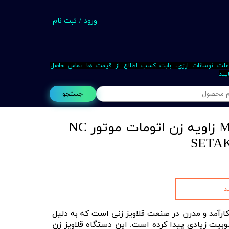
ورود
/
ثبت نام
حساب کاربری من
تغییر گذر واژه
علت نوسانات ارزی، بابت کسب اطلاع از قیمت ها تماس حاصل
یید
سفارشات
جستجو
خروج از حساب کاربری
قلاویز زن برقی M16 زاویه زن اتومات موتور NC
Busin
د
قی M16 یک ابزار کارآمد و مدرن در صنعت قلاویز زنی است که به دلیل
بیت زیادی پیدا کرده است. این دستگاه قلاویز زن