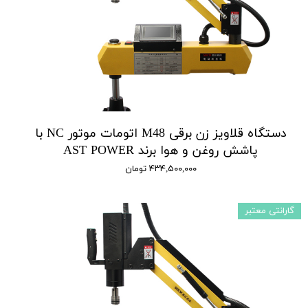
دستگاه قلاویز زن برقی M48 اتومات موتور NC با
پاشش روغن و هوا برند AST POWER
۴۳۴,۵۰۰,۰۰۰ تومان
گارانتی معتبر