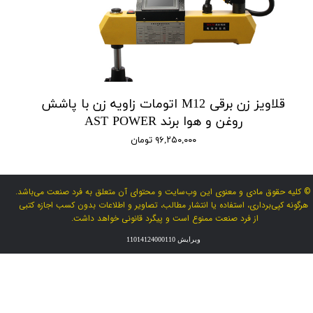
قلاویز زن برقی M12 اتومات زاویه زن با پاشش
روغن و هوا برند AST POWER
۹۶,۲۵۰,۰۰۰ تومان
© کلیه حقوق مادی و معنوی این وب‌سایت و محتوای آن متعلق به فرد صنعت می‌باشد.
هرگونه کپی‌برداری، استفاده یا انتشار مطالب، تصاویر و اطلاعات بدون کسب اجازه کتبی
از فرد صنعت ممنوع است و پیگرد قانونی خواهد داشت.
ویرایش 11014124000110