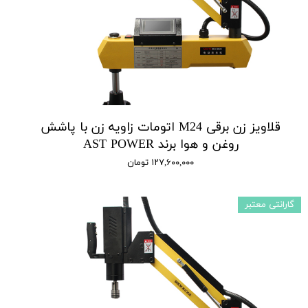
قلاویز زن برقی M24 اتومات زاویه زن با پاشش
روغن و هوا برند AST POWER
۱۲۷,۶۰۰,۰۰۰ تومان
گارانتی معتبر