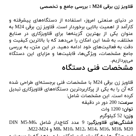
قلاویز زن برقی M24 : بررسی جامع و تخصصی
در دنیای صنعتی امروز، استفاده از دستگاه‌های پیشرفته و
کارآمد از اهمیت بالایی برخوردار است. قلاویز زن برقی M24 به
عنوان یکی از بهترین گزینه‌ها برای قلاویزکاری در صنایع
مختلف، به شما این امکان را می‌دهد که با بالاترین کیفیت و
دقت به فعالیت‌های خود ادامه دهید. در این متن، به بررسی
جامع مشخصات، ویژگی‌ها، قابلیت‌ها و مزایای این دستگاه
می‌پردازیم.
مشخصات فنی دستگاه
قلاویز زن برقی M24 با مشخصات فنی برجسته‌ای طراحی شده
که آن را به یکی از پرکاربردترین دستگاه‌های قلاویزکاری تبدیل
کرده است. این مشخصات شامل:
سرعت:
200 دور در دقیقه
توان:
1200 وات
وزن:
52 کیلوگرم
فشنگی‌های قلاویزگیر:
9 عدد کلاچ‌دار شامل DIN M5-M6،
M8، M10، M12، M14، M16، M18، M20 و M22-M24.
این ویژگی‌ها به کاربران این امکان را می‌دهد که با سرعت و