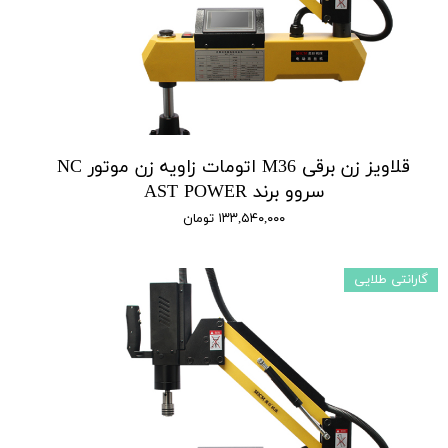
قلاویز زن برقی M36 اتومات زاویه زن موتور NC
سروو برند AST POWER
۱۳۳,۵۴۰,۰۰۰ تومان
گارانتی طلایی