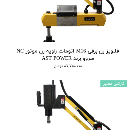
قلاویز زن برقی M16 اتومات زاویه زن موتور NC
سروو برند AST POWER
۸۷,۷۸۰,۰۰۰ تومان
گارانتی معتبر