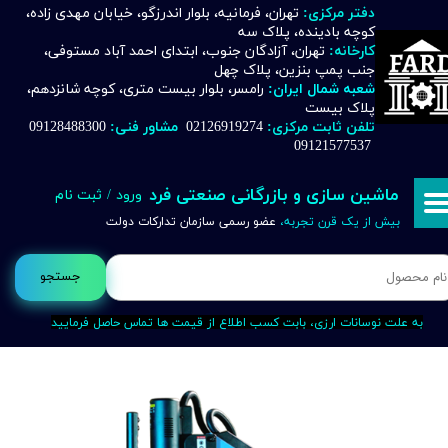
دفتر مرکزی:
تهران، فرمانیه، بلوار اندرزگو، خیابان مهدی زاده،
کوچه بادینده، پلاک سه
حساب کاربری من
کارخانه:
تهران، آزادگان جنوب، ابتدای احمد آباد مستوفی،
جنب پمپ بنزین، پلاک چهل
تغییر گذر واژه
شعبه شمال ایران:
رامسر، بلوار بیست متری، کوچه شانزدهم،
پلاک بیست
تلفن ثابت مرکزی:
02126919274
مشاور فنی:
09128488300
سفارشات
09121577537
خروج از حساب کاربری
ماشین سازی و بازرگانی صنعتی فرد
ورود
/
ثبت نام
بیش از یک قرن تجربه،
عضو رسمی سازمان تدارکات دولت
جستجو
به علت نوسانات ارزی، بابت کسب اطلاع از قیمت ها تماس حاصل فرمایید