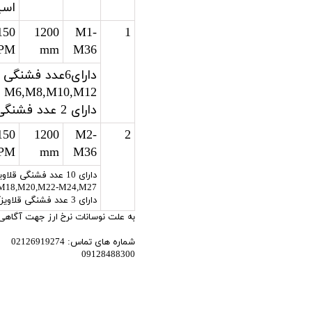
اسپ
150
1200
M1-
1
PM
mm
M36
M6,M8,M10,M12
دارای 2 عدد فشنگی قلاویزگیر بدون کلاچ: M14,M16
150
1200
M2-
2
PM
mm
M36
M18,M20,M22-M24,M27
دارای 3 عدد فشنگی قلاویزگیر بدون کلاچ: DIN M30,M33,M36
به علت نوسانات نرخ ارز جهت آگاهی
شماره های تماس: 02126919274
09128488300