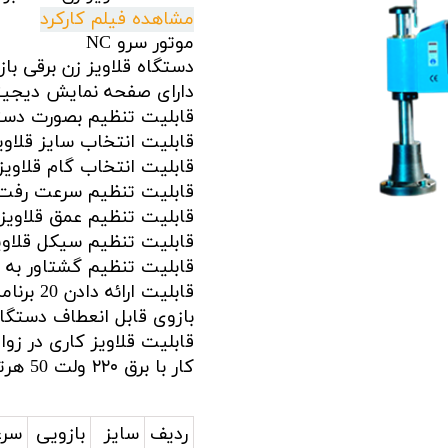
مشاهده فیلم کارکرد
اری
موتور سرو NC
اهی
دستگاه قلاویز زن برقی بازویی  (servo
دارای صفحه نمایش دیجیت
یک
قابلیت تنظیم بصورت دستی
قابلیت انتخاب سایز قلاوی
قابلیت انتخاب گام قلاویز
قابلیت تنظیم سرعت رفت 
قابلیت تنظیم عمق قلاویز
قابلیت تنظیم سیکل قلاوی
قابلیت تنظیم گشتاور به 
قابلیت ارائه دادن 20 برنامه مختلف
بازوی قابل انعطاف دستگاه قل
قابلیت قلاویز کاری در زوا
کار با برق ۲۲۰ ولت 50 هرتز
ردیف
سایز
بازویی
سر