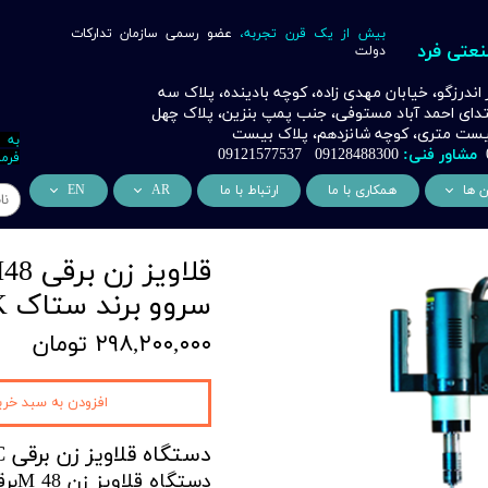
بیش از یک قرن تجربه،
عضو رسمی سازمان تدارکات
نعتی فرد
دولت
ر اندرزگو، خیابان مهدی زاده، کوچه بادینده، پلاک سه
بتدای احمد آباد مستوفی، جنب پمپ بنزین، پلاک چهل
 بیست متری، کوچه شانزدهم، پلاک بیست
به 
مشاور فنی:
09128488300 09121577537
فرما
ن ها
همکاری با ما
ارتباط با ما
AR
EN
ر
دسی عمران فرد
من نحن
About Us
اری
وراسیون فرد
التعاون التجاري
ess Cooperation
سروو برند ستاک SETAK
اری
اه خورشیدی فرد
۲۹۸,۲۰۰,۰۰۰ تومان
اری
 صنعتی IoT فرد
شش
افزودن به سبد خری
وب
دستگاه قلاویز زن برقی NC (servo دار) M48 اتومات زاویه زن
ن
دستگاه قلاویز زن M 48برقی اتومات بازویی یونیورسال