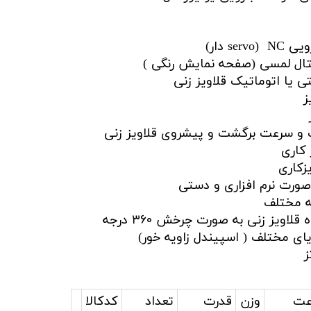
NC دار)
ال لمسی (صفحه نمایش رنگی )
 یا اتوماتیک قلاویز زنی
ز
و سرعت برگشت و پیشروی قلاویز زنی
 کاری
زکاری
صورت نرم افزاری و دستی
اویز زنی به صورت چرخش ۳۶۰ درجه
یای مختلف ( اسپیندل زاویه خور)
عت
وزن
قدرت
تعداد
کدکالا