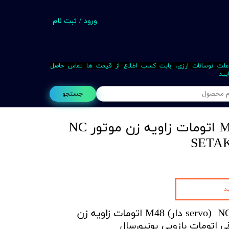
ورود
/
ثبت نام
حساب کاربری من
تغییر گذر واژه
علت نوسانات ارزی، بابت کسب اطلاع از قیمت ها تماس حاصل
یید
سفارشات
جستجو
خروج از حساب کاربری
قلاویز زن برقی M48 اتومات زاویه زن موتور NC
Busin
د