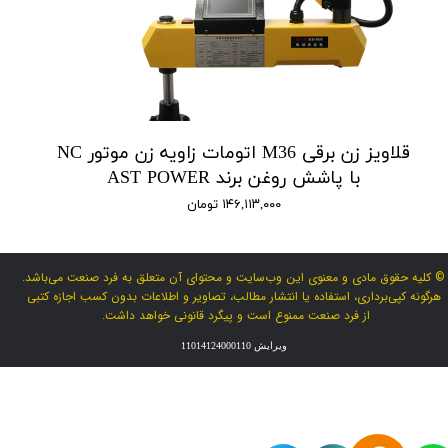
قلاویز زن برقی M36 اتومات زاویه زن موتور NC
با پاشش روغن برند AST POWER
۱۴۶,۱۱۳,۰۰۰ تومان
© کلیه حقوق مادی و معنوی این وب‌سایت و محتوای آن متعلق به فرد صنعت می‌باشد.
هرگونه کپی‌برداری، استفاده یا انتشار مطالب، تصاویر و اطلاعات بدون کسب اجازه کتبی
از فرد صنعت ممنوع است و پیگرد قانونی خواهد داشت.
ویرایش 11014124000110