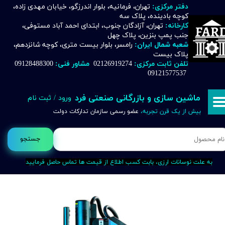
دفتر مرکزی:
تهران، فرمانیه، بلوار اندرزگو، خیابان مهدی زاده،
کوچه بادینده، پلاک سه
حساب کاربری من
کارخانه:
تهران، آزادگان جنوب، ابتدای احمد آباد مستوفی،
جنب پمپ بنزین، پلاک چهل
تغییر گذر واژه
شعبه شمال ایران:
رامسر، بلوار بیست متری، کوچه شانزدهم،
پلاک بیست
تلفن ثابت مرکزی:
02126919274
مشاور فنی:
09128488300
سفارشات
09121577537
خروج از حساب کاربری
ماشین سازی و بازرگانی صنعتی فرد
ورود
/
ثبت نام
بیش از یک قرن تجربه،
عضو رسمی سازمان تدارکات دولت
جستجو
به علت نوسانات ارزی، بابت کسب اطلاع از قیمت ها تماس حاصل فرمایید