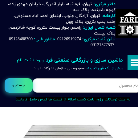
دفتر مرکزی:
تهران، فرمانیه، بلوار اندرزگو، خیابان مهدی زاده،
کوچه بادینده، پلاک سه
حساب کاربری من
کارخانه:
تهران، آزادگان جنوب، ابتدای احمد آباد مستوفی،
جنب پمپ بنزین، پلاک چهل
تغییر گذر واژه
شعبه شمال ایران:
رامسر، بلوار بیست متری، کوچه شانزدهم،
پلاک بیست
تلفن ثابت مرکزی:
02126919274
مشاور فنی:
09128488300
سفارشات
09121577537
خروج از حساب کاربری
ماشین سازی و بازرگانی صنعتی فرد
ورود
/
ثبت نام
بیش از یک قرن تجربه،
عضو رسمی سازمان تدارکات دولت
جستجو
به علت نوسانات ارزی، بابت کسب اطلاع از قیمت ها تماس حاصل فرمایید