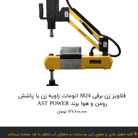
قلاویز زن برقی M24 اتومات زاویه زن با پاشش
روغن و هوا برند AST POWER
۱۲۷,۶۰۰,۰۰۰ تومان
© کلیه حقوق مادی و معنوی این وب‌سایت و محتوای آن متعلق به فرد صنعت می‌باشد.