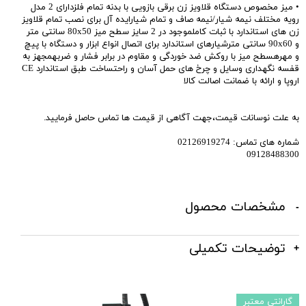
• میز مخصوص دستگاه قلاویز زن برقی بازویی با بدنه تمام فلزدارای 2 مدل
رویه مختلف نیمه شیار/نیمه صاف و تمام شیارایده آل برای نصب تمام قلاویز
زن های استاندارد با ثبات کاملموجود در 2 سایز سطح میز 80x50 سانتی متر
و 90x60 سانتی مترشیارهای استاندارد برای اتصال انواع ابزار و دستگاه با پیچ
و مهرهسطح میز با روکش ضد خوردگی و مقاوم در برابر فشار و ضربهمجهز به
قفسه نگهداری وسایل و چرخ های حمل آسان و راحتساخت طبق استاندارد CE
اروپا و ارائه با ضمانت اصالت کالا
به علت نوسانات قیمت،جهت آگاهی از قیمت ها تماس حاصل فرمایید.
شماره های تماس: 02126919274
09128488300
مشخصات محصول
توضیحات تکمیلی
گارانتی معتبر