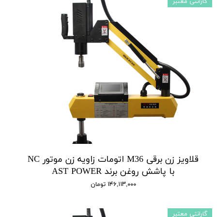
گارانتی معتبر
قلاویز زن برقی M36 اتومات زاویه زن موتور NC
با پاشش روغن برند AST POWER
۱۴۶,۱۱۳,۰۰۰ تومان
گارانتی معتبر