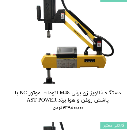
دستگاه قلاویز زن برقی M48 اتومات موتور NC با
پاشش روغن و هوا برند AST POWER
۴۳۴,۵۰۰,۰۰۰ تومان
گارانتی معتبر