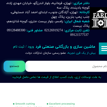
دفتر مرکزی:
تهران، فرمانیه، بلوار اندرزگو، خیابان مهدی زاده،
کوچه بادینده، پلاک سه
حساب کاربری من
کارخانه:
تهران، آزادگان جنوب، ابتدای احمد آباد مستوفی،
جنب پمپ بنزین، پلاک چهل
تغییر گذر واژه
شعبه شمال ایران:
رامسر، بلوار بیست متری، کوچه شانزدهم،
پلاک بیست
تلفن ثابت مرکزی:
02126919274
مشاور فنی:
09128488300
سفارشات
09121577537
خروج از حساب کاربری
ماشین سازی و بازرگانی صنعتی فرد
ورود
/
ثبت نام
بیش از یک قرن تجربه،
عضو رسمی سازمان تدارکات دولت
جستجو
به علت نوسانات ارزی، بابت کسب اطلاع از قیمت ها تماس حاصل فرمایید