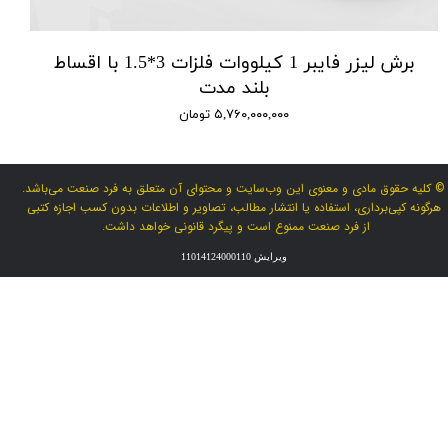
برش لیزر فایبر 1 کیلووات فلزات 3*1.5 با اقساط
بلند مدت
۵,۷۶۰,۰۰۰,۰۰۰ تومان
© کلیه حقوق مادی و معنوی این وب‌سایت و محتوای آن متعلق به فرد صنعت می‌باشد.
هرگونه کپی‌برداری، استفاده یا انتشار مطالب، تصاویر و اطلاعات بدون کسب اجازه کتبی
از فرد صنعت ممنوع است و پیگرد قانونی خواهد داشت.
ویرایش 11014124000110