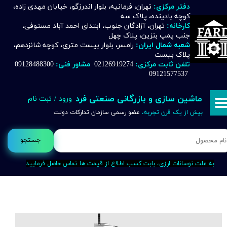
دفتر مرکزی:
تهران، فرمانیه، بلوار اندرزگو، خیابان مهدی زاده،
کوچه بادینده، پلاک سه
حساب کاربری من
کارخانه:
تهران، آزادگان جنوب، ابتدای احمد آباد مستوفی،
جنب پمپ بنزین، پلاک چهل
تغییر گذر واژه
شعبه شمال ایران:
رامسر، بلوار بیست متری، کوچه شانزدهم،
پلاک بیست
تلفن ثابت مرکزی:
02126919274
مشاور فنی:
09128488300
سفارشات
09121577537
خروج از حساب کاربری
ماشین سازی و بازرگانی صنعتی فرد
ورود
/
ثبت نام
بیش از یک قرن تجربه،
عضو رسمی سازمان تدارکات دولت
جستجو
به علت نوسانات ارزی، بابت کسب اطلاع از قیمت ها تماس حاصل فرمایید