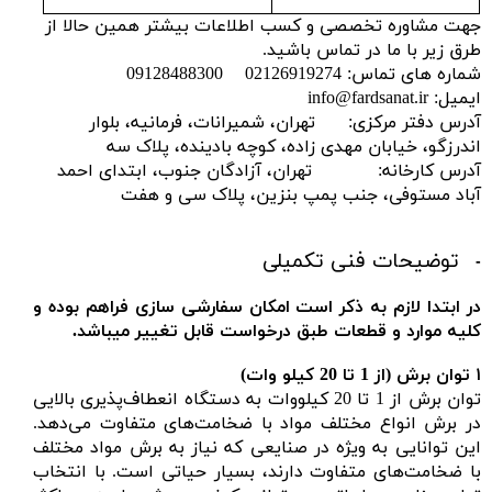
جهت مشاوره تخصصی و کسب اطلاعات بیشتر همین حالا از
طرق زیر با ما در تماس باشید.
شماره های تماس: 02126919274 09128488300
ایمیل: info@fardsanat.ir
آدرس دفتر مرکزی: تهران، شمیرانات، فرمانیه، بلوار
اندرزگو، خیابان مهدی زاده، کوچه بادینده، پلاک سه
آدرس کارخانه: تهران، آزادگان جنوب، ابتدای احمد
آباد مستوفی، جنب پمپ بنزین، پلاک سی و هفت
توضیحات فنی تکمیلی
در ابتدا لازم به ذکر است امکان سفارشی سازی فراهم بوده و
کلیه موارد و قطعات طبق درخواست قابل تغییر میباشد.
۱
توان برش (
از 1 تا 20 کیلو وات)
توان برش از 1 تا 20 کیلووات به دستگاه انعطاف‌پذیری بالایی
در برش انواع مختلف مواد با ضخامت‌های متفاوت می‌دهد.
این توانایی به ویژه در صنایعی که نیاز به برش مواد مختلف
با ضخامت‌های متفاوت دارند، بسیار حیاتی است. با انتخاب