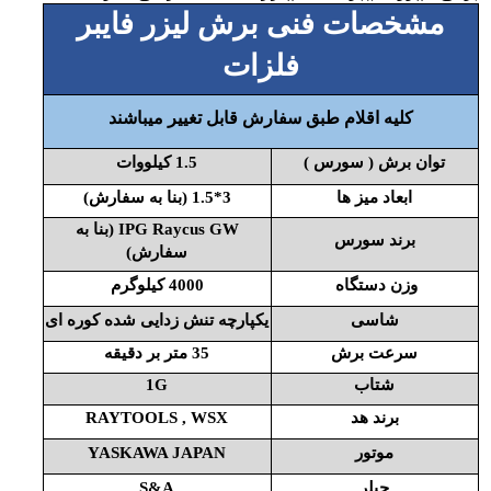
مشخصات فنی برش لیزر فایبر
فلزات
کلیه اقلام طبق سفارش قابل تغییر میباشند
توان برش ( سورس )
1.5 کیلووات
ابعاد میز ها
3*1.5 (بنا به سفارش)
IPG Raycus GW
(بنا به
برند سورس
سفارش)
وزن دستگاه
4000 کیلوگرم
شاسی
یکپارچه تنش زدایی شده کوره ای
سرعت برش
35 متر بر دقیقه
شتاب
1G
برند هد
RAYTOOLS , WSX
موتور
YASKAWA JAPAN
چیلر
S&A