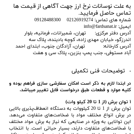
به علت نوسانات نرخ ارز جهت آگاهی از قیمت ها
تماس حاصل فرمایید.
شماره های تماس: 02126919274 09128488300
ایمیل: info@fardsanat.ir
آدرس دفتر مرکزی: تهران، شمیرانات، فرمانیه، بلوار
اندرزگو، خیابان مهدی زاده، کوچه بادینده، پلاک سه
آدرس کارخانه: تهران، آزادگان جنوب، ابتدای احمد
آباد مستوفی، جنب پمپ بنزین، پلاک سی و هفت
توضیحات فنی تکمیلی
در ابتدا لازم به ذکر است امکان سفارشی سازی فراهم بوده و
کلیه موارد و قطعات طبق درخواست قابل تغییر میباشد.
۱
توان برش (
از 1 تا 20 کیلو وات)
توان برش از 1 تا 20 کیلووات به دستگاه انعطاف‌پذیری بالایی
در برش انواع مختلف مواد با ضخامت‌های متفاوت می‌دهد.
این توانایی به ویژه در صنایعی که نیاز به برش مواد مختلف
با ضخامت‌های متفاوت دارند، بسیار حیاتی است. با انتخاب