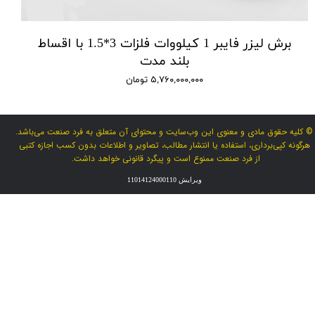
برش لیزر فایبر 1 کیلووات فلزات 3*1.5 با اقساط
بلند مدت
۵,۷۶۰,۰۰۰,۰۰۰ تومان
© کلیه حقوق مادی و معنوی این وب‌سایت و محتوای آن متعلق به فرد صنعت می‌باشد.
هرگونه کپی‌برداری، استفاده یا انتشار مطالب، تصاویر و اطلاعات بدون کسب اجازه کتبی
از فرد صنعت ممنوع است و پیگرد قانونی خواهد داشت.
ویرایش 11014124000110