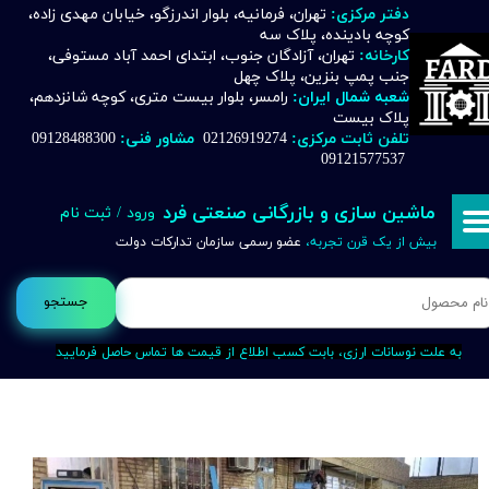
دفتر مرکزی:
تهران، فرمانیه، بلوار اندرزگو، خیابان مهدی زاده،
کوچه بادینده، پلاک سه
حساب کاربری من
کارخانه:
تهران، آزادگان جنوب، ابتدای احمد آباد مستوفی،
جنب پمپ بنزین، پلاک چهل
تغییر گذر واژه
شعبه شمال ایران:
رامسر، بلوار بیست متری، کوچه شانزدهم،
پلاک بیست
تلفن ثابت مرکزی:
02126919274
مشاور فنی:
09128488300
سفارشات
09121577537
خروج از حساب کاربری
ماشین سازی و بازرگانی صنعتی فرد
ورود
/
ثبت نام
بیش از یک قرن تجربه،
عضو رسمی سازمان تدارکات دولت
جستجو
به علت نوسانات ارزی، بابت کسب اطلاع از قیمت ها تماس حاصل فرمایید