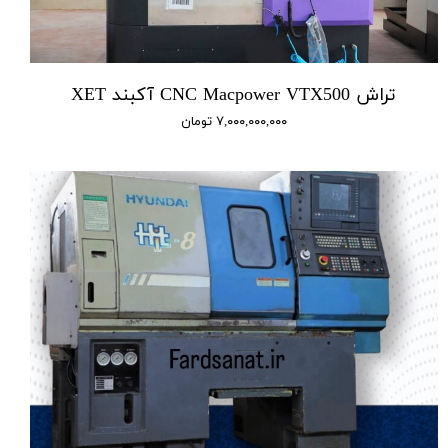
تراش CNC Macpower VTX500 آکبند XET
۷,۰۰۰,۰۰۰,۰۰۰ تومان