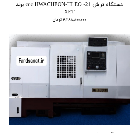
دستگاه تراش cnc HWACHEON-HI EO -21 برند
XET
۴,۲۸۸,۸۰۰,۰۰۰ تومان