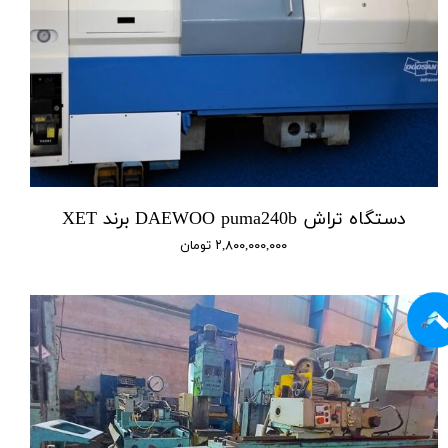
دستگاه تراش DAEWOO puma240b برند XET
۲,۸۰۰,۰۰۰,۰۰۰ تومان