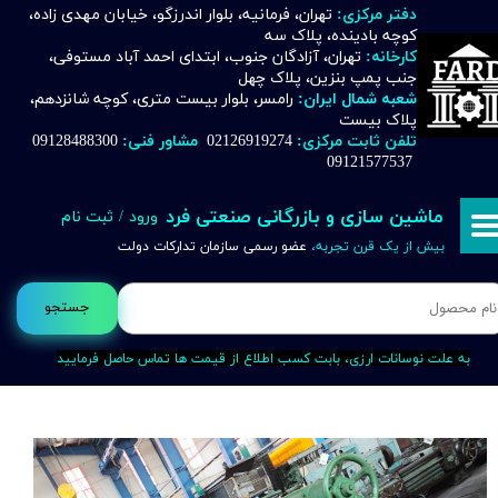
دفتر مرکزی:
تهران، فرمانیه، بلوار اندرزگو، خیابان مهدی زاده،
کوچه بادینده، پلاک سه
حساب کاربری من
کارخانه:
تهران، آزادگان جنوب، ابتدای احمد آباد مستوفی،
جنب پمپ بنزین، پلاک چهل
تغییر گذر واژه
شعبه شمال ایران:
رامسر، بلوار بیست متری، کوچه شانزدهم،
پلاک بیست
تلفن ثابت مرکزی:
02126919274
مشاور فنی:
09128488300
سفارشات
09121577537
خروج از حساب کاربری
ماشین سازی و بازرگانی صنعتی فرد
ورود
/
ثبت نام
بیش از یک قرن تجربه،
عضو رسمی سازمان تدارکات دولت
جستجو
به علت نوسانات ارزی، بابت کسب اطلاع از قیمت ها تماس حاصل فرمایید