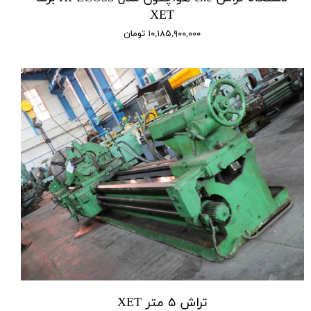
XET
۱۰,۱۸۵,۹۰۰,۰۰۰ تومان
تراش ۵ متر XET