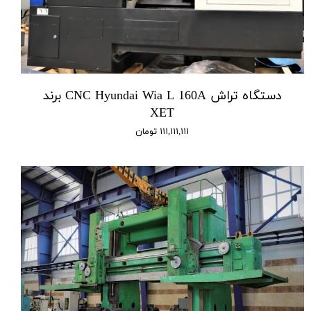
دستگاه تراش CNC Hyundai Wia L 160A برند
XET
۱۱۱,۱۱۱,۱۱۱ تومان