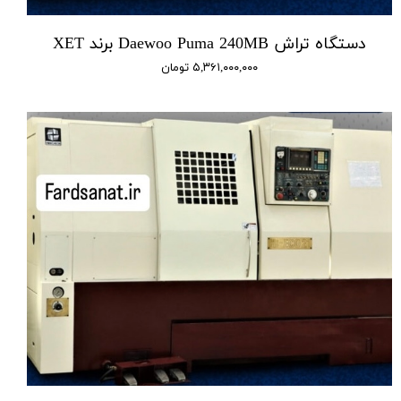
دستگاه تراش Daewoo Puma 240MB برند XET
۵,۳۶۱,۰۰۰,۰۰۰ تومان