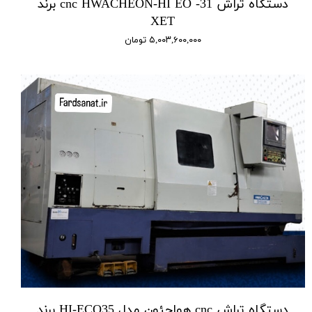
دستگاه تراش cnc HWACHEON-HI EO -31 برند
XET
۵,۰۰۳,۶۰۰,۰۰۰ تومان
دستگاه تراش cnc هواچئون مدل HI-ECO35 برند