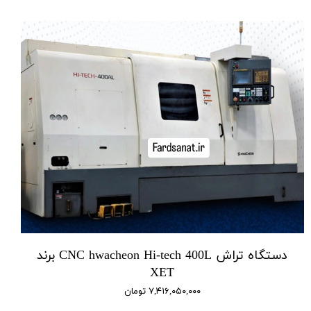
دستگاه تراش CNC hwacheon Hi-tech 400L برند
XET
۷,۴۱۶,۰۵۰,۰۰۰ تومان