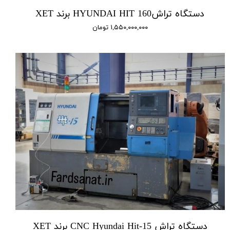
دستگاه تراشHYUNDAI HIT 160 برند XET
۱,۵۵۰,۰۰۰,۰۰۰ تومان
دستگاه تراش CNC Hyundai Hit-15 برند XET