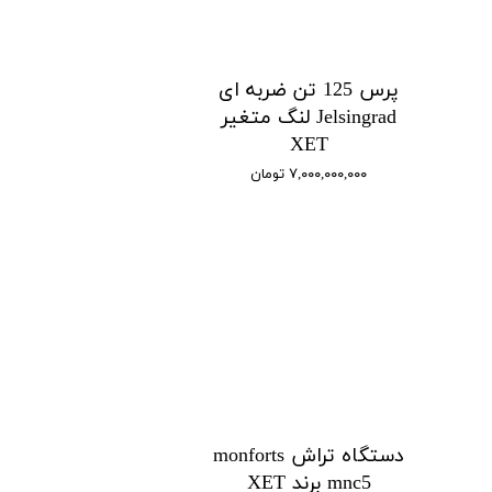
پرس 125 تن ضربه ای
Jelsingrad لنگ متغیر
XET
۷,۰۰۰,۰۰۰,۰۰۰ تومان
دستگاه تراش monforts
mnc5 برند XET