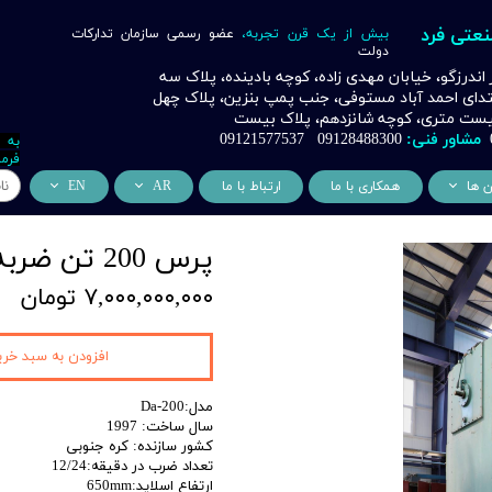
نعتی فرد
بیش از یک قرن تجربه،
عضو رسمی سازمان تدارکات
دولت
ر اندرزگو، خیابان مهدی زاده، کوچه بادینده، پلاک سه
بتدای احمد آباد مستوفی، جنب پمپ بنزین، پلاک چهل
 بیست متری، کوچه شانزدهم، پلاک بیست
مشاور فنی:
09128488300 09121577537
به 
فرما
ن ها
همکاری با ما
ارتباط با ما
AR
EN
ر
دسی عمران فرد
من نحن
About Us
پرس 200 تن ضربه ای XET
اری
وراسیون فرد
التعاون التجاري
ess Cooperation
۷,۰۰۰,۰۰۰,۰۰۰ تومان
اری
اه خورشیدی فرد
اری
 صنعتی IoT فرد
افزودن به سبد خری
شش
مدل:Da-200
سال ساخت: 1997
وب
کشور سازنده: کره جنوبی
تعداد ضرب در دقیقه:12/24
ن
ارتفاع اسلاید:650mm