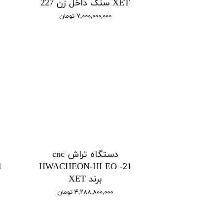
XET سنگ داخل زن 227
۷,۰۰۰,۰۰۰,۰۰۰ تومان
دستگاه تراش cnc
1
HWACHEON-HI EO -21
برند XET
۴,۲۸۸,۸۰۰,۰۰۰ تومان