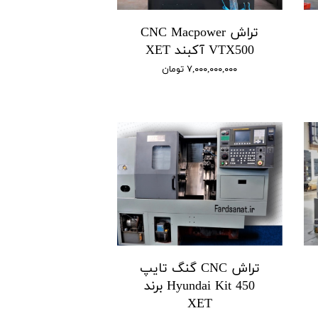
تراش CNC Macpower
VTX500 آکبند XET
۷,۰۰۰,۰۰۰,۰۰۰ تومان
تراش CNC گنگ تایپ
Hyundai Kit 450 برند
XET