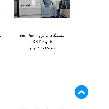
دستگاه تراش cnc Puma
6 برند XET
۳,۱۲۷,۲۵۰,۰۰۰ تومان