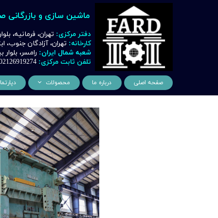
ماشین سازی و بازرگانی ص
دفتر مرکزی:
تهران، فرمانیه، بلوا
کارخانه:
تهران، آزادگان جنوب، ا
شعبه شمال ایران:
رامسر، بلوار
تلفن ثابت مرکزی:
02126919274
صفحه اصلی
درباره ما
محصولات
دپارتما
ماشین آلات و تجهیزات لیز
مهن
ماشین آلات و تجهیزات تراشک
دک
ماشین آلات و تجهیزات برشک
نیروگ
ماشین آلات و تجهیزات جوشک
اتوماسیون
ماشین آلات و تجهیزات پا
ماشین آلات و تجهیزات چ
ماشین آلات و تجهیزات بت