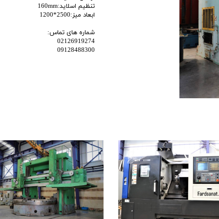
تنظیم اسلاید:160mm
اری
ابعاد میز:2500*1200
اهی
شماره های تماس:
02126919274
یک
09128488300