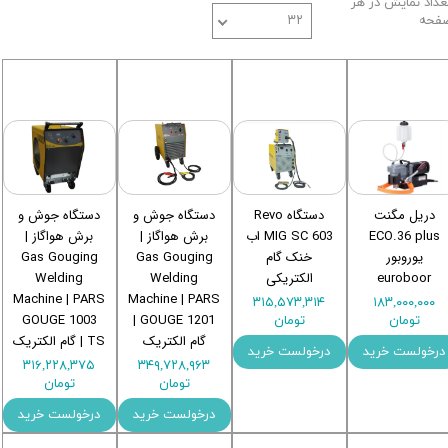
عداد نمایش در هر
فحه
۳۲
دریل مگنت
دستگاه Revo
دستگاه جوش و
دستگاه جوش و
ECO.36 plus
MIG SC 603 اب
برش هواگاز |
برش هواگاز |
یوروبور
خنک گام
Gas Gouging
Gas Gouging
euroboor
الکتریکی
Welding
Welding
Machine | PARS
Machine | PARS
۳۱۵,۵۷۳,۳۱۴
۱۸۳,۰۰۰,۰۰۰
GOUGE 1003
GOUGE 1201 |
تومان
تومان
گام الکتریک
TS | گام الکتریک
درخولست خرید
درخولست خرید
۳۱۶,۲۲۸,۳۷۵
۳۴۹,۷۲۸,۹۶۳
تومان
تومان
درخولست خرید
درخولست خرید