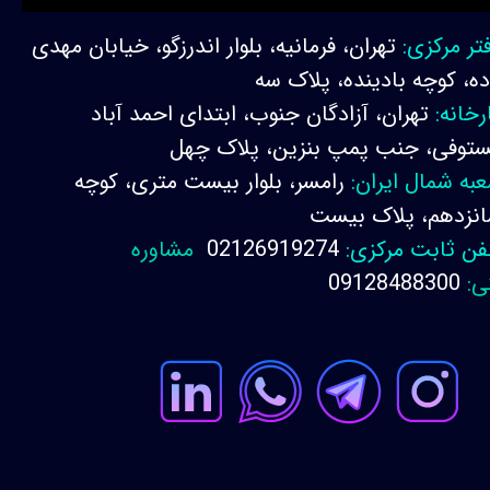
تر مرکزی:
تهران، فرمانیه، بلوار اندرزگو، خیابان مهدی
ده، کوچه بادینده، پلاک سه
رخانه:
تهران، آزادگان جنوب، ابتدای احمد آباد
توفی، جنب پمپ بنزین، پلاک چهل
به شمال ایران:
رامسر، بلوار بیست متری، کوچه
نزدهم، پلاک بیست
فن ثابت مرکزی:
02126919274
مشاوره
ی:
09128488300