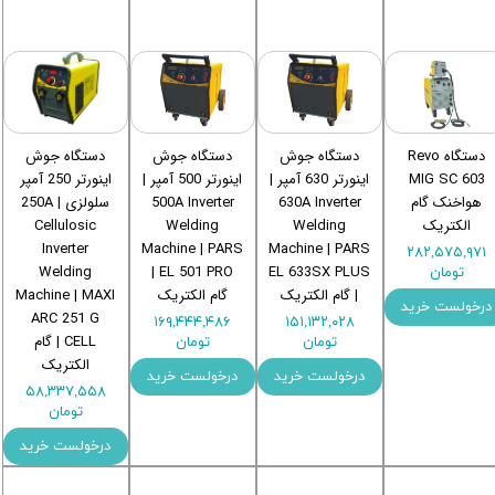
دستگاه Revo
دستگاه جوش
دستگاه جوش
دستگاه جوش
MIG SC 603
اینورتر 630 آمپر |
اینورتر 500 آمپر |
اینورتر 250 آمپر
هواخنک گام
630A Inverter
500A Inverter
سلولزی | 250A
الکتریک
Welding
Welding
Cellulosic
Inverter
Machine | PARS
Machine | PARS
۲۸۲,۵۷۵,۹۷۱
Welding
EL 501 PRO |
EL 633SX PLUS
تومان
| گام الکتریک
گام الکتریک
Machine | MAXI
درخولست خرید
ARC 251 G
۱۶۹,۴۴۴,۴۸۶
۱۵۱,۱۳۲,۰۲۸
CELL | گام
تومان
تومان
الکتریک
درخولست خرید
درخولست خرید
۵۸,۳۳۷,۵۵۸
تومان
درخولست خرید