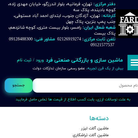
دفتر مرکزی:
تهران، فرمانیه، بلوار اندرزگو، خیابان مهدی زاده،
کوچه بادینده، پلاک سه
حساب کاربری من
کارخانه:
تهران، آزادگان جنوب، ابتدای احمد آباد مستوفی،
جنب پمپ بنزین، پلاک چهل
تغییر گذر واژه
شعبه شمال ایران:
رامسر، بلوار بیست متری، کوچه شانزدهم،
پلاک بیست
تلفن ثابت مرکزی:
02126919274
مشاور فنی:
09128488300
سفارشات
09121577537
خروج از حساب کاربری
ماشین سازی و بازرگانی صنعتی فرد
ورود
/
ثبت نام
بیش از یک قرن تجربه،
عضو رسمی سازمان تدارکات دولت
جستجو
به علت نوسانات ارزی، بابت کسب اطلاع از قیمت ها تماس حاصل فرمایید
دسته‌ها
ماشین آلات لیزر
ماشین آلات تراشکاری