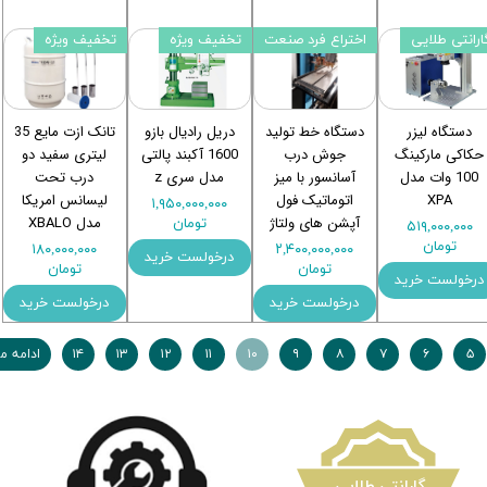
ارانتی طلایی
اختراع فرد صنعت
تخفیف ویژه
تخفیف ویژه
دستگاه لیزر
دستگاه خط تولید
دریل رادیال بازو
تانک ازت مایع 35
حکاکی مارکینگ
جوش درب
1600 آکبند پالتی
لیتری سفید دو
100 وات مدل
آسانسور با میز
مدل سری z
درب تحت
XPA
اتوماتیک فول
لیسانس امریکا
۱,۹۵۰,۰۰۰,۰۰۰
آپشن های ولتاژ
مدل XBALO
تومان
۵۱۹,۰۰۰,۰۰۰
تومان
۱۸۰,۰۰۰,۰۰۰
۲,۴۰۰,۰۰۰,۰۰۰
درخولست خرید
تومان
تومان
درخولست خرید
درخولست خرید
درخولست خرید
۵
۶
۷
۸
۹
۱۰
۱۱
۱۲
۱۳
۱۴
ادامه م
​گارانتی طلایی