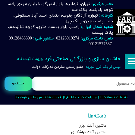
دفتر مرکزی:
تهران، فرمانیه، بلوار اندرزگو، خیابان مهدی زاده،
کوچه بادینده، پلاک سه
حساب کاربری من
کارخانه:
تهران، آزادگان جنوب، ابتدای احمد آباد مستوفی،
جنب پمپ بنزین، پلاک چهل
تغییر گذر واژه
شعبه شمال ایران:
رامسر، بلوار بیست متری، کوچه شانزدهم،
پلاک بیست
تلفن ثابت مرکزی:
02126919274
مشاور فنی:
09128488300
سفارشات
09121577537
خروج از حساب کاربری
ماشین سازی و بازرگانی صنعتی فرد
ورود
/
ثبت نام
بیش از یک قرن تجربه،
عضو رسمی سازمان تدارکات دولت
جستجو
به علت نوسانات ارزی، بابت کسب اطلاع از قیمت ها تماس حاصل فرمایید
دسته‌ها
ماشین آلات لیزر
ماشین آلات تراشکاری