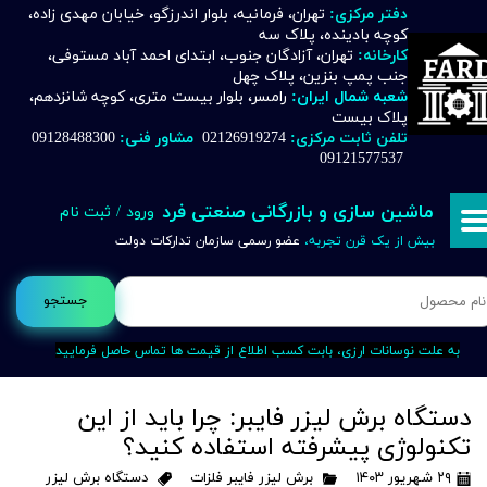
دفتر مرکزی:
تهران، فرمانیه، بلوار اندرزگو، خیابان مهدی زاده،
کوچه بادینده، پلاک سه
حساب کاربری من
کارخانه:
تهران، آزادگان جنوب، ابتدای احمد آباد مستوفی،
جنب پمپ بنزین، پلاک چهل
تغییر گذر واژه
شعبه شمال ایران:
رامسر، بلوار بیست متری، کوچه شانزدهم،
پلاک بیست
تلفن ثابت مرکزی:
02126919274
مشاور فنی:
09128488300
سفارشات
09121577537
خروج از حساب کاربری
ماشین سازی و بازرگانی صنعتی فرد
ورود
/
ثبت نام
بیش از یک قرن تجربه،
عضو رسمی سازمان تدارکات دولت
جستجو
به علت نوسانات ارزی، بابت کسب اطلاع از قیمت ها تماس حاصل فرمایید
دستگاه برش لیزر فایبر: چرا باید از این
تکنولوژی پیشرفته استفاده کنید؟
۲۹ شهریور ۱۴۰۳
برش لیزر فایبر فلزات
دستگاه برش لیزر