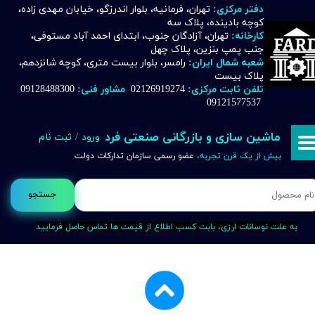
دفتر مرکزی:
تهران، فرمانیه، بلوار اندرزگو، خیابان مهدی زاده،
کوچه بادینده، پلاک سه
حساب کاربری من
کارخانه:
تهران، آزادگان جنوب، ابتدای احمد آباد مستوفی،
جنب پمپ بنزین، پلاک چهل
تغییر گذر واژه
شعبه شمال ایران:
رامسر، بلوار بیست متری، کوچه شانزدهم،
پلاک بیست
تلفن ثابت مرکزی:
02126919274
مشاور فنی:
09128488300
سفارشات
09121577537
خروج از حساب کاربری
ماشین سازی و بازرگانی صنعتی فرد
ورود
/
ثبت نام
بیش از یک قرن تجربه،
عضو رسمی سازمان تدارکات دولت
جستجو
به علت نوسانات ارزی، بابت کسب اطلاع از قیمت ها تماس حاصل فرمایید