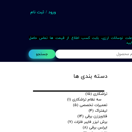
ورود
/
ثبت نام
حساب کاربری من
تغییر گذر واژه
علت نوسانات ارزی، بابت کسب اطلاع از قیمت ها تماس حاصل
یید
سفارشات
جستجو
خروج از حساب کاربری
Busin
دسته بندی ها
تراشکاری
(۱۵)
سه نظام تراشکاری
(۱)
تعمیرات تخصصی
(۵)
لیفتراک
(۴)
قلاویززن برقی
(۱۴)
برش لیزر فایبر فلزات
(۷)
ایرلس برقی
(۸)