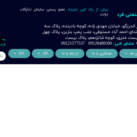
بیش از یک قرن تجربه،
عضو رسمی سازمان تدارکات
نعتی فرد
دولت
ر اندرزگو، خیابان مهدی زاده، کوچه بادینده، پلاک سه
بتدای احمد آباد مستوفی، جنب پمپ بنزین، پلاک چهل
 بیست متری، کوچه شانزدهم، پلاک بیست
به 
مشاور فنی:
09128488300 09121577537
فرما
ن ها
همکاری با ما
ارتباط با ما
AR
EN
ر
دسی عمران فرد
من نحن
About Us
اری
وراسیون فرد
التعاون التجاري
ess Cooperation
اری
اه خورشیدی فرد
اری
 صنعتی IoT فرد
شش
وب
ن