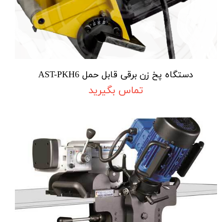
دستگاه پخ زن برقی قابل حمل AST-PKH6
تماس بگیرید