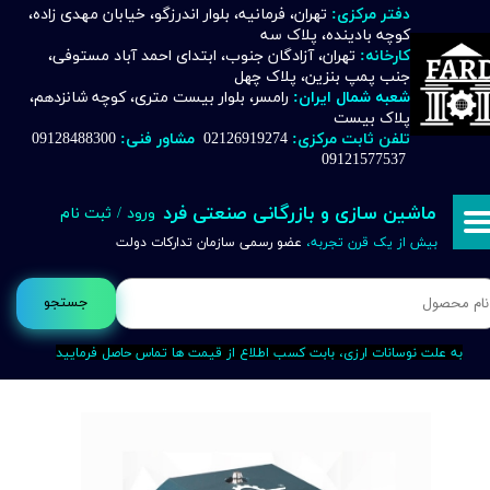
دفتر مرکزی:
تهران، فرمانیه، بلوار اندرزگو، خیابان مهدی زاده،
کوچه بادینده، پلاک سه
حساب کاربری من
کارخانه:
تهران، آزادگان جنوب، ابتدای احمد آباد مستوفی،
جنب پمپ بنزین، پلاک چهل
تغییر گذر واژه
شعبه شمال ایران:
رامسر، بلوار بیست متری، کوچه شانزدهم،
پلاک بیست
تلفن ثابت مرکزی:
02126919274
مشاور فنی:
09128488300
سفارشات
09121577537
خروج از حساب کاربری
ماشین سازی و بازرگانی صنعتی فرد
ورود
/
ثبت نام
بیش از یک قرن تجربه،
عضو رسمی سازمان تدارکات دولت
جستجو
به علت نوسانات ارزی، بابت کسب اطلاع از قیمت ها تماس حاصل فرمایید