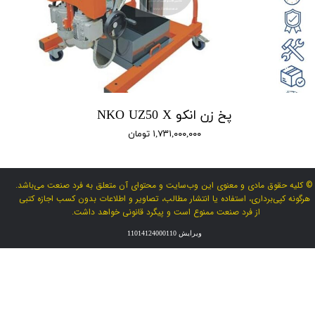
پخ زن انکو NKO UZ50 X
۱,۷۳۱,۰۰۰,۰۰۰ تومان
© کلیه حقوق مادی و معنوی این وب‌سایت و محتوای آن متعلق به فرد صنعت می‌باشد.
هرگونه کپی‌برداری، استفاده یا انتشار مطالب، تصاویر و اطلاعات بدون کسب اجازه کتبی
از فرد صنعت ممنوع است و پیگرد قانونی خواهد داشت.
ویرایش 11014124000110