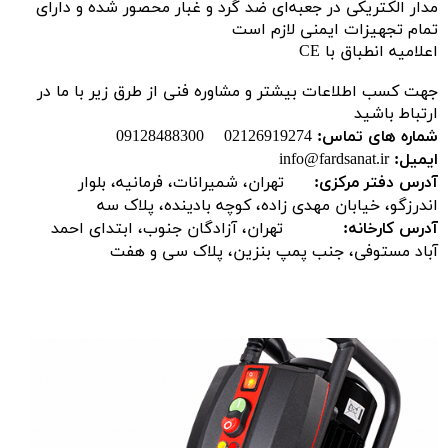
مدار الکتریکی در جعبه‌ای ضد گرد و غبار محصور شده و دارای
تمام تجهیزات ایمنی لازم است
اعلامیه انطباق با CE
جهت کسب اطلاعات بیشتر و مشاوره فنی از طرق زیر با ما در
ارتباط باشید
شماره های تماس:
02126919274 09128488300
ایمیل:
info@fardsanat.ir
آدرس دفتر مرکزی:
تهران، شمیرانات، فرمانیه، بلوار
اندرزگو، خیابان مهدی زاده، کوچه بادینده، پلاک سه
آدرس کارخانه:
تهران، آزادگان جنوب، ابتدای احمد
آباد مستوفی، جنب پمپ بنزین، پلاک سی و هفت