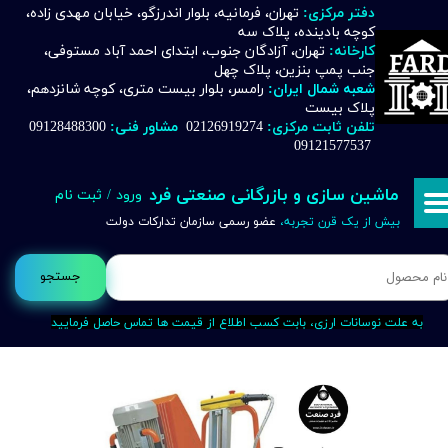
دفتر مرکزی:
تهران، فرمانیه، بلوار اندرزگو، خیابان مهدی زاده،
کوچه بادینده، پلاک سه
حساب کاربری من
کارخانه:
تهران، آزادگان جنوب، ابتدای احمد آباد مستوفی،
جنب پمپ بنزین، پلاک چهل
تغییر گذر واژه
شعبه شمال ایران:
رامسر، بلوار بیست متری، کوچه شانزدهم،
پلاک بیست
تلفن ثابت مرکزی:
02126919274
مشاور فنی:
09128488300
سفارشات
09121577537
خروج از حساب کاربری
ماشین سازی و بازرگانی صنعتی فرد
ورود
/
ثبت نام
بیش از یک قرن تجربه،
عضو رسمی سازمان تدارکات دولت
جستجو
به علت نوسانات ارزی، بابت کسب اطلاع از قیمت ها تماس حاصل فرمایید