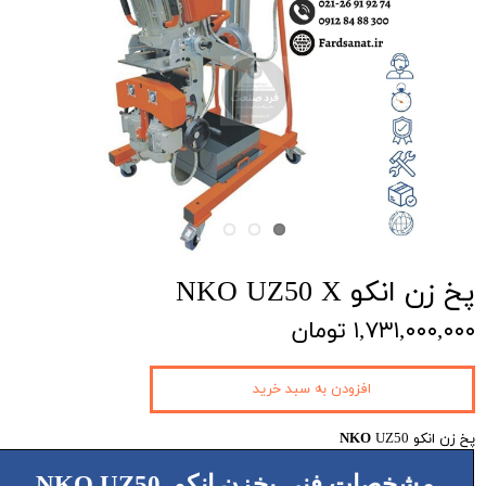
پخ زن انکو NKO UZ50 X
۱,۷۳۱,۰۰۰,۰۰۰ تومان
افزودن به سبد خرید
پخ زن انکو
UZ50
NKO
مشخصات فنی پخزن انکو NKO UZ50