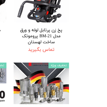
پخ زن پرتابل لوله و ورق
د
مدل BM-21 پروموتک
ساخت لهستان
تماس بگیرید
تخفیف ویژه
تخف