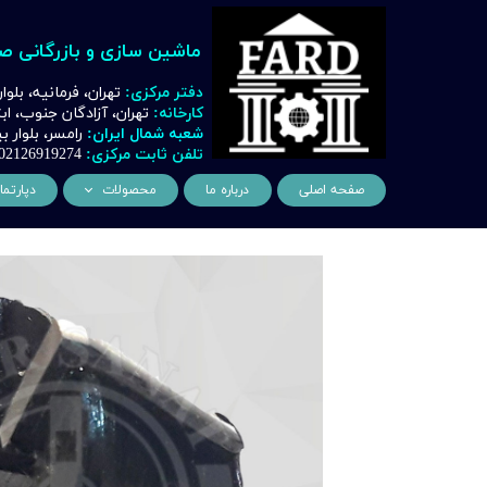
ماشین سازی و بازرگانی ص
دفتر مرکزی:
تهران، فرمانیه، بلوا
کارخانه:
تهران، آزادگان جنوب، ا
شعبه شمال ایران:
رامسر، بلوار
تلفن ثابت مرکزی:
02126919274
صفحه اصلی
درباره ما
محصولات
دپارتما
ماشین آلات و تجهیزات لیز
مهن
ماشین آلات و تجهیزات تراشک
دک
ماشین آلات و تجهیزات برشک
نیروگ
ماشین آلات و تجهیزات جوشک
اتوماسیون
ماشین آلات و تجهیزات پا
ماشین آلات و تجهیزات چ
ماشین آلات و تجهیزات بت