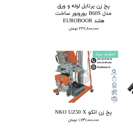
پخ زن پرتابل لوله و ورق
مدل B60S یوروبور ساخت
هلند EUROBOOR
۲۲۷,۸۰۰,۰۰۰ تومان
تخفیف ویژه
پخ زن انکو NKO UZ50 X
۱,۷۳۱,۰۰۰,۰۰۰ تومان