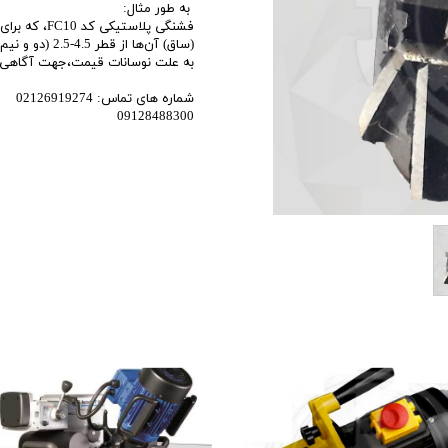
به طور مثال:
اری
(ساق) آن‌ها از قطر 4.5-2.5 (دو و نیم تا چهار و نیم) میلیمتر است مورد استفاده قرار می‌گیرد.
اهی
به علت نوسانات قیمت،جهت آگاهی ا
یک
شماره های تماس: 02126919274
09128488300