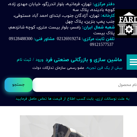
دفتر مرکزی:
تهران، فرمانیه، بلوار اندرزگو، خیابان مهدی زاده،
کوچه بادینده، پلاک سه
حساب کاربری من
کارخانه:
تهران، آزادگان جنوب، ابتدای احمد آباد مستوفی،
جنب پمپ بنزین، پلاک چهل
تغییر گذر واژه
شعبه شمال ایران:
رامسر، بلوار بیست متری، کوچه شانزدهم،
پلاک بیست
تلفن ثابت مرکزی:
02126919274
مشاور فنی:
09128488300
سفارشات
09121577537
خروج از حساب کاربری
ماشین سازی و بازرگانی صنعتی فرد
ورود
/
ثبت نام
بیش از یک قرن تجربه،
عضو رسمی سازمان تدارکات دولت
جستجو
به علت نوسانات ارزی، بابت کسب اطلاع از قیمت ها تماس حاصل فرمایید