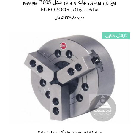
پخ زن پرتابل لوله و ورق مدل B60S یوروبور
ساخت هلند EUROBOOR
۲۲۷,۸۰۰,۰۰۰ تومان
گارانتی طلایی
سه نظام هیدرولیک سایز 250