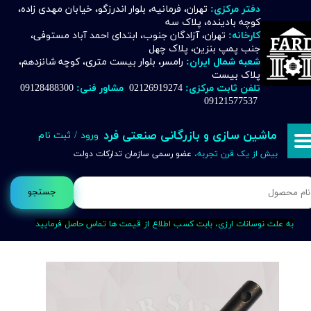
دفتر مرکزی:
تهران، فرمانیه، بلوار اندرزگو، خیابان مهدی زاده،
کوچه بادینده، پلاک سه
حساب کاربری من
کارخانه:
تهران، آزادگان جنوب، ابتدای احمد آباد مستوفی،
جنب پمپ بنزین، پلاک چهل
تغییر گذر واژه
شعبه شمال ایران:
رامسر، بلوار بیست متری، کوچه شانزدهم،
پلاک بیست
تلفن ثابت مرکزی:
02126919274
مشاور فنی:
09128488300
سفارشات
09121577537
خروج از حساب کاربری
ماشین سازی و بازرگانی صنعتی فرد
ورود
/
ثبت نام
بیش از یک قرن تجربه،
عضو رسمی سازمان تدارکات دولت
جستجو
به علت نوسانات ارزی، بابت کسب اطلاع از قیمت ها تماس حاصل فرمایید